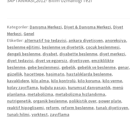
SAPTANMASI,2012- Bilim Uzmanlığı Tezi
Kategoriler:
Danışma Merkezi
,
Diyet & Danışma Merkezi
,
Diyet
Merkezi
,
Genel
Etiketler:
alternatif tıp tedavisi
,
ankara diyetisyen
,
anoreksiya
,
beslenme eğitimi
,
beslenme ve diyetetik
,
çocuk beslenmesi
,
dengeli beslenme
,
diyabet
,
diyabette beslenme
,
diyet merkezi
,
diyet tedavisi
,
diyet ve egzersiz
,
diyetisyen
,
emziklilikte
beslenme
,
gebe beslenmesi
,
gebelik
,
gebelik ve beslenme
,
genar
,
güzellik
,
hacettepe
,
haşimato
,
hastalıklarda beslenme
,
kavaklıdere
,
kilo alma
,
kilo kontrolü
,
kilo koruma
,
kilo verme
,
kolay zayıflama
,
kuğulu pasajı
,
kurumsal danışmanlık
,
menü
planlama
,
metabolizma
,
metabolizma hızlandırma
,
nutrigenetik
,
organik beslenme
,
polikistik over
,
power plate
,
reaktif hipoglisemi
,
reform
,
reform beslenme
,
tunalı diyetisyen
,
tunalı hilmi
,
yorktest
,
zayıflama