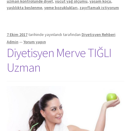
uzman kontrolünde diyet
,
vücut yağ ölçümü
,
yaşam koçu
,
yaşlılıkta beslenme
,
yeme bozuklukları
,
zayıflamak istiyorum
7 Ekim 2017
tarihinde yayınlandı
tarafından
Diyetisyen Rehberi
Admin
—
Yorum yapın
Diyetisyen Merve TIĞLI
Uzman