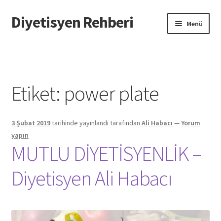
Diyetisyen Rehberi
Dolaşıma
İçeriğe
Menü
geç
geç
Başlangıç
Hakkımızda
Etiket:
power plate
Hata Bildir
3 Şubat 2019
tarihinde yayınlandı
tarafından
Ali Habacı
—
Yorum
iletişim
yapın
MUTLU DİYETİSYENLİK –
Sayfamı Düzenlemek İstiyorum
Diyetisyen Ali Habacı
Yardım
Formu doldurun biz sayfanızı oluşturalım