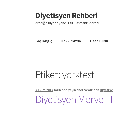
Diyetisyen Rehberi
Dolaşıma
İçeriğe
geç
geç
Aradığın Diyetisyene Hızlı Ulaşmanın Adresi
Başlangıç
Hakkımızda
Hata Bildir
Başlangıç
Hakkımızda
Hata Bildir
iletişim
Say
Etiket:
yorktest
7 Ekim 2017
tarihinde yayınlandı
tarafından
Diyetis
Diyetisyen Merve 