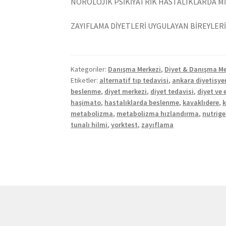
NÖROLOJİK PSİKİYATRİK HASTALIKLARDA Mİ
ZAYIFLAMA DİYETLERİ UYGULAYAN BİREYLERİ
Kategoriler:
Danışma Merkezi
,
Diyet & Danışma Me
Etiketler:
alternatif tıp tedavisi
,
ankara diyetisye
beslenme
,
diyet merkezi
,
diyet tedavisi
,
diyet ve 
haşimato
,
hastalıklarda beslenme
,
kavaklıdere
,
k
metabolizma
,
metabolizma hızlandırma
,
nutrige
tunalı hilmi
,
yorktest
,
zayıflama