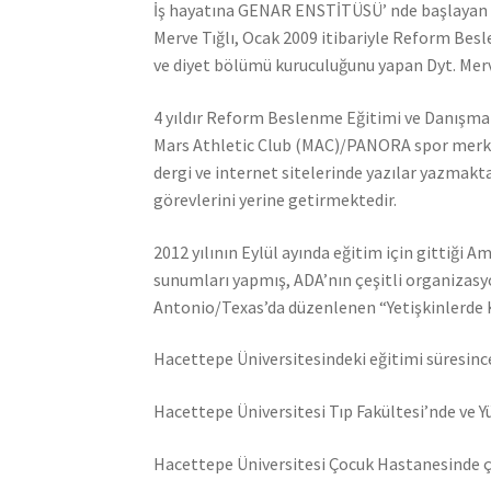
İş hayatına GENAR ENSTİTÜSÜ’ nde başlayan v
Merve Tığlı, Ocak 2009 itibariyle Reform Bes
ve diyet bölümü kuruculuğunu yapan Dyt. Merve 
4 yıldır Reform Beslenme Eğitimi ve Danışman
Mars Athletic Club (MAC)/PANORA spor merkez
dergi ve internet sitelerinde yazılar yazmak
görevlerini yerine getirmektedir.
2012 yılının Eylül ayında eğitim için gittiği
sunumları yapmış, ADA’nın çeşitli organizasy
Antonio/Texas’da düzenlenen “Yetişkinlerde 
Hacettepe Üniversitesindeki eğitimi süresinc
Hacettepe Üniversitesi Tıp Fakültesi’nde ve Y
Hacettepe Üniversitesi Çocuk Hastanesinde ç