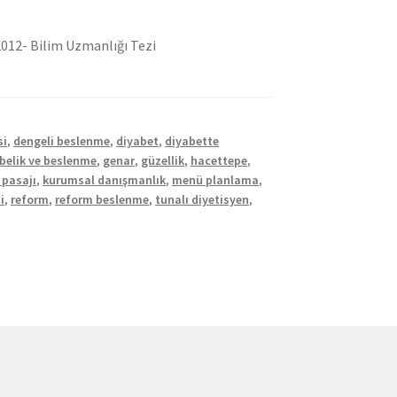
2- Bilim Uzmanlığı Tezi
si
,
dengeli beslenme
,
diyabet
,
diyabette
belik ve beslenme
,
genar
,
güzellik
,
hacettepe
,
 pasajı
,
kurumsal danışmanlık
,
menü planlama
,
i
,
reform
,
reform beslenme
,
tunalı diyetisyen
,