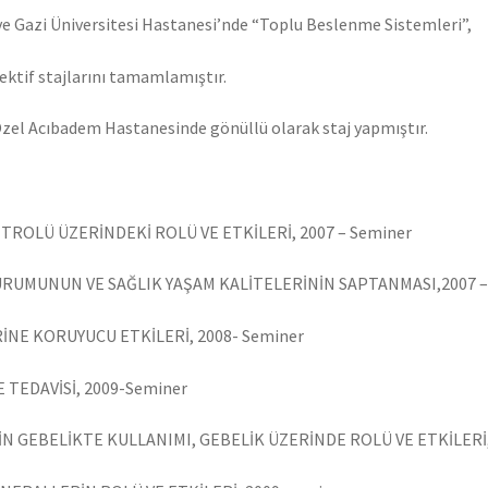
e Gazi Üniversitesi Hastanesi’nde “Toplu Beslenme Sistemleri”,
ektif stajlarını tamamlamıştır.
zel Acıbadem Hastanesinde gönüllü olarak staj yapmıştır.
NTROLÜ ÜZERİNDEKİ ROLÜ VE ETKİLERİ, 2007 – Seminer
UMUNUN VE SAĞLIK YAŞAM KALİTELERİNİN SAPTANMASI,2007 – 
NE KORUYUCU ETKİLERİ, 2008- Seminer
EDAVİSİ, 2009-Seminer
İN GEBELİKTE KULLANIMI, GEBELİK ÜZERİNDE ROLÜ VE ETKİLERİ,