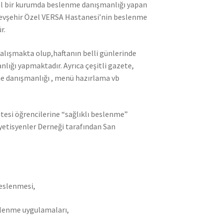
zel bir kurumda beslenme danışmanlığı yapan
 Nevşehir Özel VERSA Hastanesi’nin beslenme
r.
alışmakta olup,haftanın belli günlerinde
ğı yapmaktadır. Ayrıca çeşitli gazete,
nme danışmanlığı , menü hazırlama vb
itesi öğrencilerine “sağlıklı beslenme”
yetisyenler Derneği tarafından San
beslenmesi,
slenme uygulamaları,