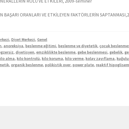
NERALLERİN ROLÜ VE ETKİLERİ, 2009-seminer
N BAŞARI ORANLARI VE ETKİLEYEN FAKTÖRLERİN SAPTANMASI,201
rkezi
,
Diyet Merkezi
,
Genel
n
,
anoreksiya
,
beslenme eğitimi
,
beslenme ve diyetetik
,
çocuk beslenme
egzersiz
,
diyetisyen
,
emziklilikte beslenme
,
gebe beslenmesi
,
gebelik
,
ge
ilo alma
,
kilo kontrolü
,
kilo koruma
,
kilo verme
,
kolay zayıflama
,
kuğulu
netik
,
organik beslenme
,
polikistik over
,
power plate
,
reaktif hipoglisem