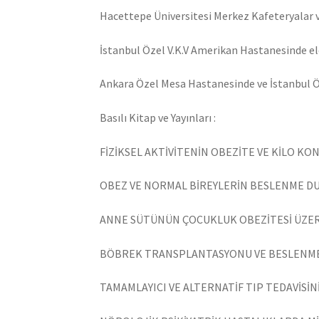
Hacettepe Üniversitesi Merkez Kafeteryalar v
İstanbul Özel V.K.V Amerikan Hastanesinde el
Ankara Özel Mesa Hastanesinde ve İstanbul Ö
Basılı Kitap ve Yayınları :
FİZİKSEL AKTİVİTENİN OBEZİTE VE KİLO KO
OBEZ VE NORMAL BİREYLERİN BESLENME DUR
ANNE SÜTÜNÜN ÇOCUKLUK OBEZİTESİ ÜZERİ
BÖBREK TRANSPLANTASYONU VE BESLENME T
TAMAMLAYICI VE ALTERNATİF TIP TEDAVİSİN