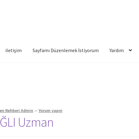
iletişim
Sayfamı Düzenlemek İstiyorum
Yardım
famı Düzenlemek İstiyorum
Yardım
yen Rehberi Admin
—
Yorum yapın
TIĞLI Uzman