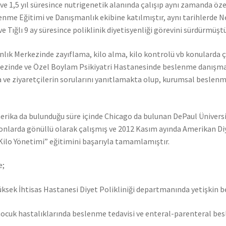
e 1,5 yıl süresince nutrigenetik alanında çalışıp aynı zamanda ö
lenme Eğitimi ve Danışmanlık ekibine katılmıştır, aynı tarihlerde
Tığlı 9 ay süresince poliklinik diyetisyenliği görevini sürdürmüştü
lık Merkezinde zayıflama, kilo alma, kilo kontrolü vb konularda ç
inde ve Özel Boylam Psikiyatri Hastanesinde beslenme danışmanlı
ta ve ziyaretçilerin sorularını yanıtlamakta olup, kurumsal besle
 Amerika da bulunduğu süre içinde Chicago da bulunan DePaul Ünivers
onlarda gönüllü olarak çalışmış ve 2012 Kasım ayında Amerikan Di
Kilo Yönetimi” eğitimini başarıyla tamamlamıştır.
e;
üksek İhtisas Hastanesi Diyet Polikliniği departmanında yetişkin 
ocuk hastalıklarında beslenme tedavisi ve enteral-parenteral be