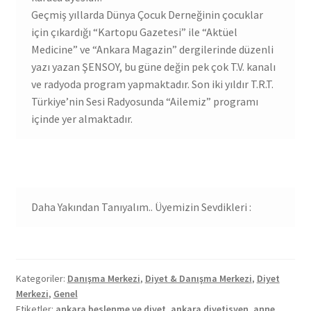
Geçmiş yıllarda Dünya Çocuk Derneğinin çocuklar
için çıkardığı “Kartopu Gazetesi” ile “Aktüel
Medicine” ve “Ankara Magazin” dergilerinde düzenli
yazı yazan ŞENSOY, bu güne değin pek çok T.V. kanalı
ve radyoda program yapmaktadır. Son iki yıldır T.R.T.
Türkiye’nin Sesi Radyosunda “Ailemiz” programı
içinde yer almaktadır.
Daha Yakından Tanıyalım.. Üyemizin Sevdikleri :
Kategoriler:
Danışma Merkezi
,
Diyet & Danışma Merkezi
,
Diyet
Merkezi
,
Genel
Etiketler:
ankara beslenme ve diyet
,
ankara diyetisyen
,
anne