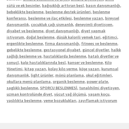
sütü ve ek besinler
,
bağışıklığı arttıran besl
,
basın danışmanlığı
,
bebeklikte beslenme
,
beslenme destek ürünleri
,
beslenme
konferansı
,
beslenme ve ilaç etkileşi
,
beslenme yazarı
,
bireysel
danışmanlık
,
çocukluk çağı şişmanlık
,
deneyimli diyetisyen
,
diyabet ve beslenme
,
diyet danışmanlığı
,
diyet yapmak
istiyorum
,
doğal beslenme
,
düşük kalorili yemek tari
,
eğitimci
,
ergenlikte beslenme
,
firma danışmanlığı
,
fitnees ve beslenme
,
gebelikte beslenme
,
gestasyonel diyabet
,
güncel diyetler
,
halkk
sağlığı beslenme ve
,
hastalıklarda beslenme
,
hatalı diyetler ve
sonuçl
,
kalp hastalıklarında besl
,
kanser ve beslenme
,
Kilo
Yönetimi
,
kitap yazarı
,
kolay kilo verme
,
köşe yazarı
,
kurumsal
danışmanlık
,
light ürünler
,
mönü planlama
,
okul eğitimleri
,
okullara menü planlama
,
organik beslenme
,
power plate
,
saglıklı beslenme
,
SPORCU BESLENMESİ
,
tunalıhilmi diyetisyen
,
uzman kontrolünde diyet
,
vücut yağ ölçümü
,
yaşam koçu
,
yaşlılıkta beslenme
,
yeme bozuklukları
,
zayıflamak istiyorum