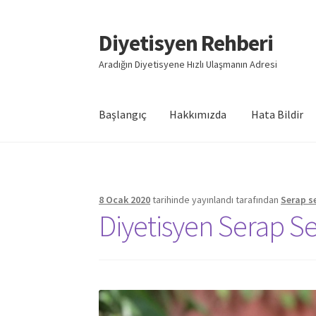
Diyetisyen Rehberi
Dolaşıma
İçeriğe
geç
geç
Aradığın Diyetisyene Hızlı Ulaşmanın Adresi
Başlangıç
Hakkımızda
Hata Bildir
Başlangıç
Hakkımızda
Hata Bildir
iletişim
Say
8 Ocak 2020
tarihinde yayınlandı
tarafından
Serap s
Diyetisyen Serap S