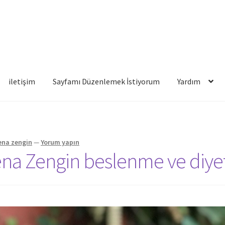
iletişim
Sayfamı Düzenlemek İstiyorum
Yardım
famı Düzenlemek İstiyorum
Yardım
ena zengin
—
Yorum yapın
ena Zengin beslenme ve diye