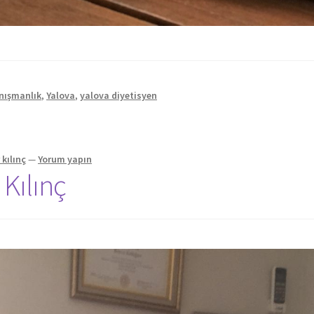
nışmanlık
,
Yalova
,
yalova diyetisyen
kılınç
—
Yorum yapın
Kılınç