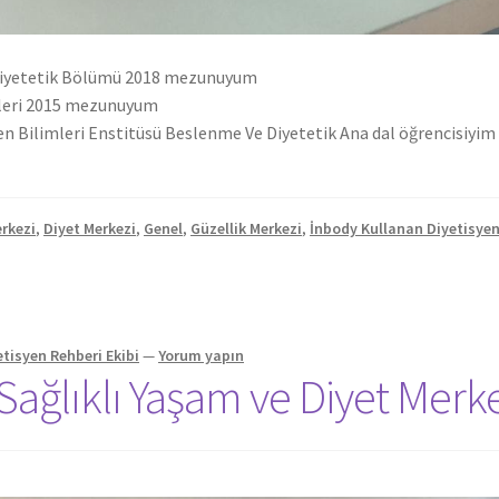
 Diyetetik Bölümü 2018 mezunuyum
jileri 2015 mezunuyum
en Bilimleri Enstitüsü Beslenme Ve Diyetetik Ana dal öğrencisiyim
rkezi
,
Diyet Merkezi
,
Genel
,
Güzellik Merkezi
,
İnbody Kullanan Diyetisyen
etisyen Rehberi Ekibi
—
Yorum yapın
Sağlıklı Yaşam ve Diyet Merk