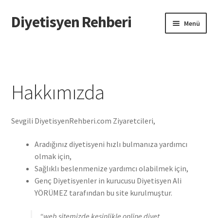
Diyetisyen Rehberi
Dolaşıma
İçeriğe
Menü
geç
geç
Başlangıç
Hakkımızda
Hakkımızda
Hata Bildir
Sevgili DiyetisyenRehberi.com Ziyaretcileri,
iletişim
Aradığınız diyetisyeni hızlı bulmanıza yardımcı
Sayfamı Düzenlemek İstiyorum
olmak için,
Sağlıklı beslenmenize yardımcı olabilmek için,
Yardım
Genç Diyetisyenler in kurucusu Diyetisyen Ali
YÖRÜMEZ tarafından bu site kurulmuştur.
Formu doldurun biz sayfanızı oluşturalım
“
web sitemizde kesinlikle online diyet