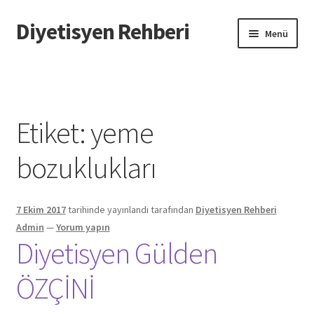
Diyetisyen Rehberi
Dolaşıma
İçeriğe
Menü
geç
geç
Başlangıç
Hakkımızda
Etiket:
yeme
Hata Bildir
bozuklukları
iletişim
7 Ekim 2017
tarihinde yayınlandı
tarafından
Diyetisyen Rehberi
Sayfamı Düzenlemek İstiyorum
Admin
—
Yorum yapın
Diyetisyen Gülden
Yardım
ÖZÇİNİ
Formu doldurun biz sayfanızı oluşturalım