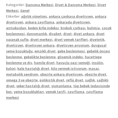
Kategoriler:
Danışma Merkezi
,
Diyet & Danışma Merkezi
,
Diyet
Merkezi
,
Genel
Etiketler:
ağırlık yönetimi
,
ankara çankaya diyetisyen
,
ankara
diyetisyen
,
ankara zayıflama
,
ankarada diyetisyen
,
antioksidan
,
beden kitle indeksi
,
brokoli çorbası
,
bulimia
,
çocuk
beslenmesi
,
danışmanlık
,
diyabet
,
diyet
,
diyet ankara
,
diyet
ıspanak sufle
,
diyet merkezi
,
diyet yemek tarifleri
,
diyetetik
,
diyetisyen
,
diyetisyen ankara
,
diyetisyen arıyorum
,
duygusal
yeme bozukluğu
,
emzikli diyet
,
gebe beslenmesi
,
gebelik öncesi
beslenme
,
gebelikte beslenme
,
glisemik indeks
,
hacettepe
beslenme ve diy
,
hamile diyet
,
havuçlu oazı yemeği
,
insülin
,
kalori
,
kalp hastalığı diyet
,
kilo vermek istiyorum
,
masaj
,
metabolik sendrom
,
obezite ankara diyetisyen
,
obezite diyet
,
omega 3 ve obezite
,
polikistik diyet
,
reflü diyet
,
sağlık
,
sağlıklı
diyet
,
şeker hastalığı diyet
,
şişmanlama
,
tüp bebek tedavisinde
bes
,
yeme bozuklukları
,
yemek tarifi
,
zayıflama
,
zayıflama
merkezi