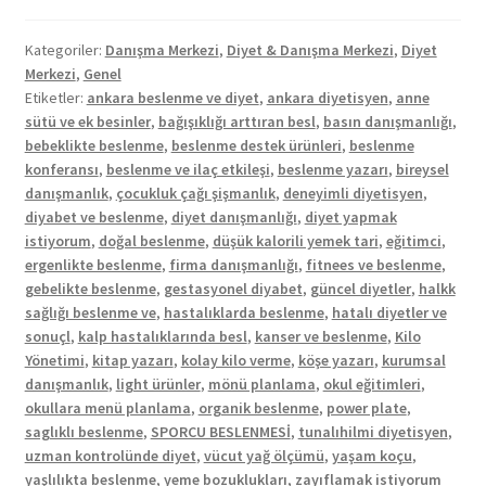
Kategoriler:
Danışma Merkezi
,
Diyet & Danışma Merkezi
,
Diyet
Merkezi
,
Genel
Etiketler:
ankara beslenme ve diyet
,
ankara diyetisyen
,
anne
sütü ve ek besinler
,
bağışıklığı arttıran besl
,
basın danışmanlığı
,
bebeklikte beslenme
,
beslenme destek ürünleri
,
beslenme
konferansı
,
beslenme ve ilaç etkileşi
,
beslenme yazarı
,
bireysel
danışmanlık
,
çocukluk çağı şişmanlık
,
deneyimli diyetisyen
,
diyabet ve beslenme
,
diyet danışmanlığı
,
diyet yapmak
istiyorum
,
doğal beslenme
,
düşük kalorili yemek tari
,
eğitimci
,
ergenlikte beslenme
,
firma danışmanlığı
,
fitnees ve beslenme
,
gebelikte beslenme
,
gestasyonel diyabet
,
güncel diyetler
,
halkk
sağlığı beslenme ve
,
hastalıklarda beslenme
,
hatalı diyetler ve
sonuçl
,
kalp hastalıklarında besl
,
kanser ve beslenme
,
Kilo
Yönetimi
,
kitap yazarı
,
kolay kilo verme
,
köşe yazarı
,
kurumsal
danışmanlık
,
light ürünler
,
mönü planlama
,
okul eğitimleri
,
okullara menü planlama
,
organik beslenme
,
power plate
,
saglıklı beslenme
,
SPORCU BESLENMESİ
,
tunalıhilmi diyetisyen
,
uzman kontrolünde diyet
,
vücut yağ ölçümü
,
yaşam koçu
,
yaşlılıkta beslenme
,
yeme bozuklukları
,
zayıflamak istiyorum