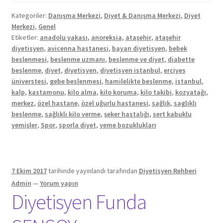
Kategoriler:
Danışma Merkezi
,
Diyet & Danışma Merkezi
,
Diyet
Merkezi
,
Genel
Etiketler:
anadolu yakası
,
anoreksia
,
ataşehir
,
ataşehir
diyetisyen
,
avicenna hastanesi
,
bayan diyetisyen
,
bebek
beslenmesi
,
beslenme uzmanı
,
beslenme ve diyet
,
diabette
beslenme
,
diyet
,
diyetisyen
,
diyetisyen istanbul
,
erciyes
üniverstesi
,
gebe beslenmesi
,
hamilelikte beslenme
,
istanbul
,
kalp
,
kastamonu
,
kilo alma
,
kilo koruma
,
kilo takibi
,
kozyatağı
,
merkez
,
özel hastane
,
özel uğurlu hastanesi
,
sağlık
,
saglıklı
beslenme
,
sağlıklı kilo verme
,
şeker hastalığı
,
sert kabuklu
yemişler
,
Spor
,
sporla diyet
,
yeme bozuklukları
7 Ekim 2017
tarihinde yayınlandı
tarafından
Diyetisyen Rehberi
Admin
—
Yorum yapın
Diyetisyen Funda