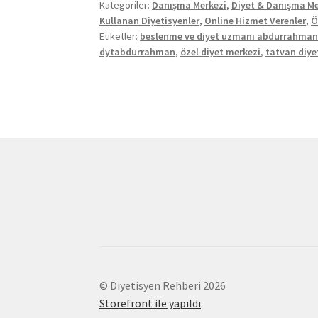
Kategoriler:
Danışma Merkezi
,
Diyet & Danışma Me
Kullanan Diyetisyenler
,
Online Hizmet Verenler
,
Ö
Etiketler:
beslenme ve diyet uzmanı abdurrahma
dytabdurrahman
,
özel diyet merkezi
,
tatvan diye
© Diyetisyen Rehberi 2026
Storefront ile yapıldı
.