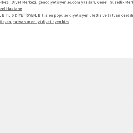
rkezi
,
Diyet Merkezi
,
gencdiyetisyenler.com yazıları
,
Genel
,
Güzellik Mer
zel Hastane
n
,
BİTLİS DİYETİSYEN
,
Bitlis en popüler diyetisyeni
,
bitlis ve tatvan özel 
tisyen
,
tatvan ın en iyi diyetisyen kim