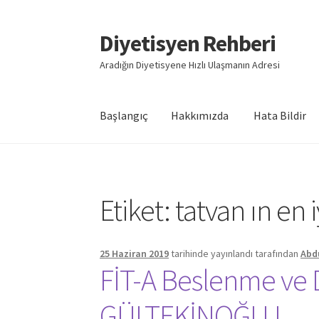
Diyetisyen Rehberi
Dolaşıma
İçeriğe
geç
geç
Aradığın Diyetisyene Hızlı Ulaşmanın Adresi
Başlangıç
Hakkımızda
Hata Bildir
Başlangıç
Hakkımızda
Hata Bildir
iletişim
Say
Etiket:
tatvan ın en 
25 Haziran 2019
tarihinde yayınlandı
tarafından
Abd
FİT-A Beslenme ve 
GÜLTEKİNOĞLU