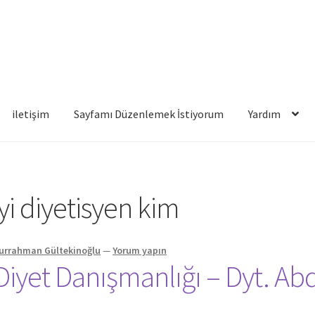
iletişim
Sayfamı Düzenlemek İstiyorum
Yardım
famı Düzenlemek İstiyorum
Yardım
iyi diyetisyen kim
urrahman Gültekinoğlu
—
Yorum yapın
Diyet Danışmanlığı – Dyt. A