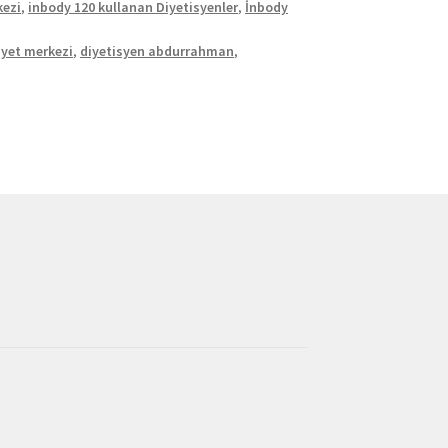
kezi
,
inbody 120 kullanan Diyetisyenler
,
İnbody
diyet merkezi
,
diyetisyen abdurrahman
,