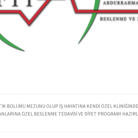
ETİK BÖLÜMÜ MEZUNU OLUP İŞ HAYATINA KENDİ ÖZEL KLİNİĞİN
ŞANLARINA ÖZEL BESLENME TEDAVİSİ VE DİYET PROGRAMI HAZIR