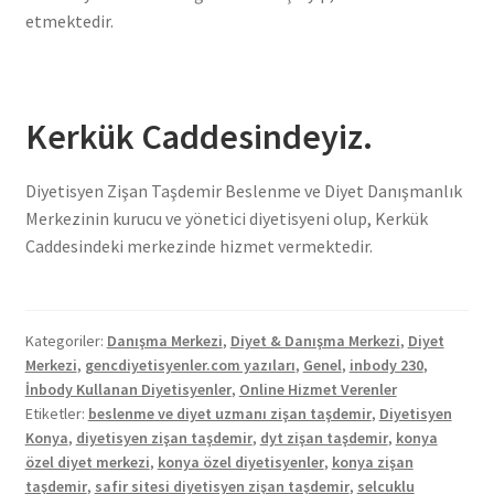
etmektedir.
Kerkük Caddesindeyiz.
Diyetisyen Zişan Taşdemir Beslenme ve Diyet Danışmanlık
Merkezinin kurucu ve yönetici diyetisyeni olup, Kerkük
Caddesindeki merkezinde hizmet vermektedir.
Kategoriler:
Danışma Merkezi
,
Diyet & Danışma Merkezi
,
Diyet
Merkezi
,
gencdiyetisyenler.com yazıları
,
Genel
,
inbody 230
,
İnbody Kullanan Diyetisyenler
,
Online Hizmet Verenler
Etiketler:
beslenme ve diyet uzmanı zişan taşdemir
,
Diyetisyen
Konya
,
diyetisyen zişan taşdemir
,
dyt zişan taşdemir
,
konya
özel diyet merkezi
,
konya özel diyetisyenler
,
konya zişan
taşdemir
,
safir sitesi diyetisyen zişan taşdemir
,
selcuklu