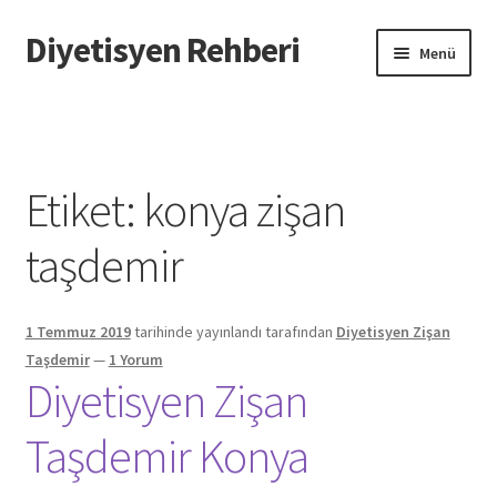
Diyetisyen Rehberi
Dolaşıma
İçeriğe
Menü
geç
geç
Başlangıç
Hakkımızda
Etiket:
konya zişan
Hata Bildir
taşdemir
iletişim
1 Temmuz 2019
tarihinde yayınlandı
tarafından
Diyetisyen Zişan
Sayfamı Düzenlemek İstiyorum
Taşdemir
—
1 Yorum
Diyetisyen Zişan
Yardım
Taşdemir Konya
Formu doldurun biz sayfanızı oluşturalım