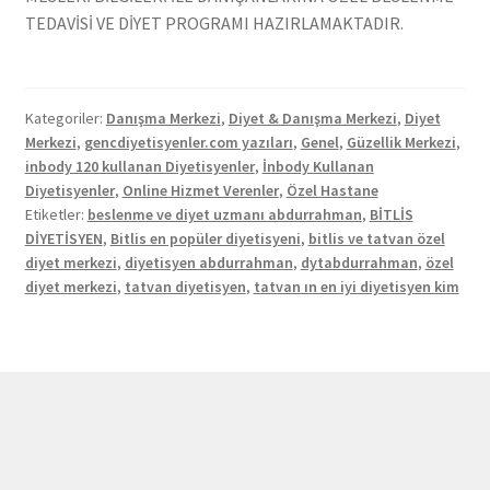
TEDAVİSİ VE DİYET PROGRAMI HAZIRLAMAKTADIR.
Kategoriler:
Danışma Merkezi
,
Diyet & Danışma Merkezi
,
Diyet
Merkezi
,
gencdiyetisyenler.com yazıları
,
Genel
,
Güzellik Merkezi
,
inbody 120 kullanan Diyetisyenler
,
İnbody Kullanan
Diyetisyenler
,
Online Hizmet Verenler
,
Özel Hastane
Etiketler:
beslenme ve diyet uzmanı abdurrahman
,
BİTLİS
DİYETİSYEN
,
Bitlis en popüler diyetisyeni
,
bitlis ve tatvan özel
diyet merkezi
,
diyetisyen abdurrahman
,
dytabdurrahman
,
özel
diyet merkezi
,
tatvan diyetisyen
,
tatvan ın en iyi diyetisyen kim