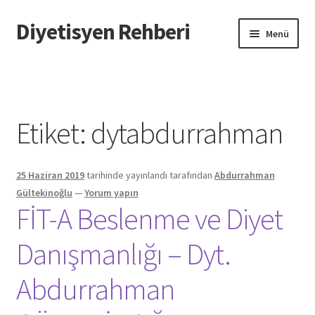
Diyetisyen Rehberi
Dolaşıma
İçeriğe
Menü
geç
geç
Başlangıç
Hakkımızda
Etiket:
dytabdurrahman
Hata Bildir
25 Haziran 2019
tarihinde yayınlandı
tarafından
Abdurrahman
iletişim
Gültekinoğlu
—
Yorum yapın
FİT-A Beslenme ve Diyet
Sayfamı Düzenlemek İstiyorum
Danışmanlığı – Dyt.
Yardım
Abdurrahman
Formu doldurun biz sayfanızı oluşturalım