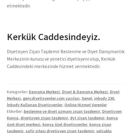
etmektedir.
Kerkük Caddesindeyiz.
Diyetisyen Zişan Taşdemir Beslenme ve Diyet Danışmanlık
Merkezinin kurucu ve yönetici diyetisyeni olup, Kerkük
Caddesindeki merkezinde hizmet vermektedir.
Kategoriler:
Danışma Merkezi
,
Diyet & Danışma Merkezi
,
Diyet
Merkezi
,
gencdiyetisyenler.com yazıları
,
Genel
,
inbody 230
,
İnbody Kullanan Diyetisyenler
,
Online Hizmet Verenler
Etiketler:
beslenme ve diyet uzmanı zişan taşdemir
,
Diyetisyen
Konya
,
diyetisyen zişan taşdemir
,
dyt zişan taşdemir
,
konya
özel diyet merkezi
,
konya özel diyetisyenler
,
konya zişan
taşdemir
,
safir sitesi diyetisyen zişan taşdemir
,
selcuklu