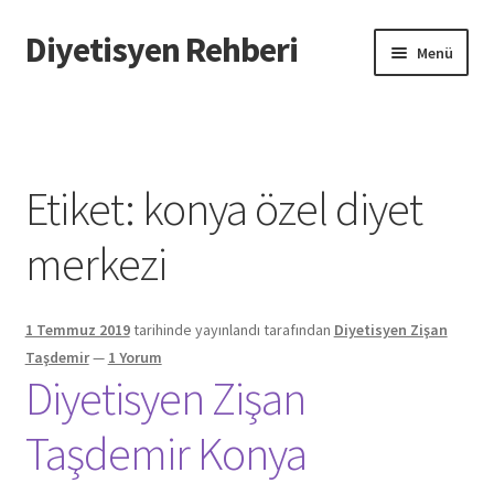
Diyetisyen Rehberi
Dolaşıma
İçeriğe
Menü
geç
geç
Başlangıç
Hakkımızda
Etiket:
konya özel diyet
Hata Bildir
merkezi
iletişim
1 Temmuz 2019
tarihinde yayınlandı
tarafından
Diyetisyen Zişan
Sayfamı Düzenlemek İstiyorum
Taşdemir
—
1 Yorum
Diyetisyen Zişan
Yardım
Taşdemir Konya
Formu doldurun biz sayfanızı oluşturalım