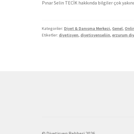
Pınar Selin TECİK hakkında bilgiler çok yakın
Kategoriler:
Diyet & Danışma Merkezi
,
Genel
,
Onli
Etiketler:
diyetisyen
,
diyetisyenseliin
,
erzurum di
© Diyetisyen Rehberi 2026