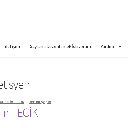
iletişim
Sayfamı Düzenlemek İstiyorum
Yardım
famı Düzenlemek İstiyorum
Yardım
etisyen
ar Selin TECİK
—
Yorum yapın
lin TECİK