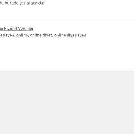
da burada yer alacaktır
ne Hizmet Verenler
yetisyen
,
online
,
online diyet
,
online diyetisyen