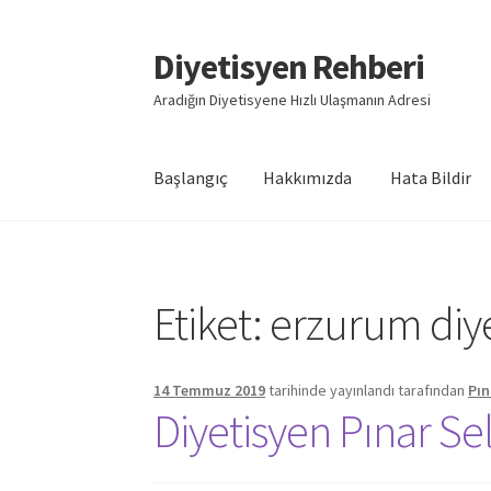
Diyetisyen Rehberi
Dolaşıma
İçeriğe
geç
geç
Aradığın Diyetisyene Hızlı Ulaşmanın Adresi
Başlangıç
Hakkımızda
Hata Bildir
Başlangıç
Hakkımızda
Hata Bildir
iletişim
Say
Etiket:
erzurum diy
14 Temmuz 2019
tarihinde yayınlandı
tarafından
Pın
Diyetisyen Pınar Se