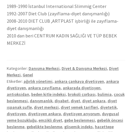
1989-1990 İstanbul International Slimmig Center
1992-2007 Diet Club (zayıflama-diyet danışmanlığı)
2008-2010 DIET CLUB ,ARTPLAST işbirliği ile zayıflama-
diyet danışmanlığı
2010 dan beri CENTRUM KADIN SAĞLIĞI VE TÜP BEBEK
MERKEZİ
Kategoriler:
Danışma Merkezi
,
Diyet & Danışma Merkezi
,
Diyet
Merkezi
,
Genel
Etiketler:
ağırlık yönetimi
,
ankara çankaya diyetisyen
,
ankara
diyetisyen
,
ankara zayıflama
,
ankarada diyetisyen
,
antioksidan
,
beden kitle indeksi
,
brokoli çorbası
,
bulimia
,
çocuk
beslenmesi
,
danışmanlık
,
diyabet
,
diyet
,
diyet ankara
,
diyet
ıspanak sufle
,
diyet merkezi
,
diyet yemek tarifleri
,
diyetetik
,
diyetisyen
,
diyetisyen ankara
,
diyetisyen arıyorum
,
duygusal
yeme bozukluğu
,
emzikli diyet
,
gebe beslenmesi
,
gebelik öncesi
beslenme
,
gebelikte beslenme
,
glisemik indeks
,
hacettepe