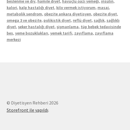
beslenme ve diy
,
hamile diyet
,
havuçlu oazı yemeği
,
insülin
,
kalori
,
kalp hastalığı diyet
,
kilo vermek istiyorum
,
masaj
,
metabolik sendrom
,
obezite ankara diyetisyen
,
obezite diyet
,
omega 3 ve obezite
,
polikistik diyet
,
reflü diyet
,
sağlık
,
sağlıklı
diyet
,
şeker hastalığı diyet
,
şişmanlama
,
tüp bebek tedavisinde
bes
,
yeme bozuklukları
,
yemek tarifi
,
zayıflama
,
zayıflama
merkezi
© Diyetisyen Rehberi 2026
Storefront ile yapıldı
.