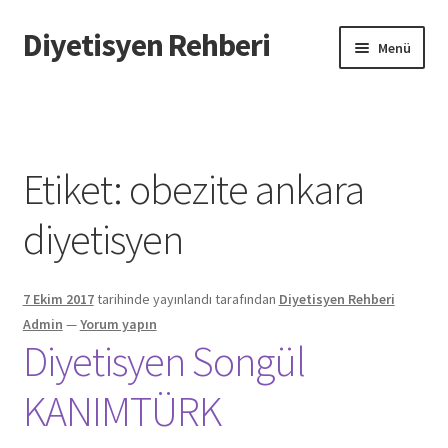
Diyetisyen Rehberi
Dolaşıma
İçeriğe
Menü
geç
geç
Başlangıç
Hakkımızda
Etiket:
obezite ankara
Hata Bildir
diyetisyen
iletişim
7 Ekim 2017
tarihinde yayınlandı
tarafından
Diyetisyen Rehberi
Sayfamı Düzenlemek İstiyorum
Admin
—
Yorum yapın
Diyetisyen Songül
Yardım
KANIMTÜRK
Formu doldurun biz sayfanızı oluşturalım