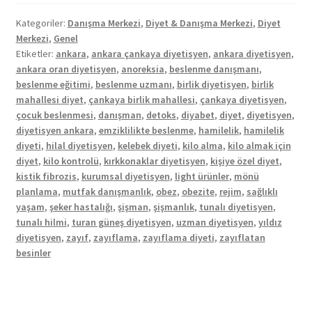
Kategoriler:
Danışma Merkezi
,
Diyet & Danışma Merkezi
,
Diyet
Merkezi
,
Genel
Etiketler:
ankara
,
ankara çankaya diyetisyen
,
ankara diyetisyen
,
ankara oran diyetisyen
,
anoreksia
,
beslenme danışmanı
,
beslenme eğitimi
,
beslenme uzmanı
,
birlik diyetisyen
,
birlik
mahallesi diyet
,
çankaya birlik mahallesi
,
çankaya diyetisyen
,
çocuk beslenmesi
,
danışman
,
detoks
,
diyabet
,
diyet
,
diyetisyen
,
diyetisyen ankara
,
emziklilikte beslenme
,
hamilelik
,
hamilelik
diyeti
,
hilal diyetisyen
,
kelebek diyeti
,
kilo alma
,
kilo almak için
diyet
,
kilo kontrolü
,
kırkkonaklar diyetisyen
,
kişiye özel diyet
,
kistik fibrozis
,
kurumsal diyetisyen
,
light ürünler
,
mönü
planlama
,
mutfak danışmanlık
,
obez
,
obezite
,
rejim
,
sağlıklı
yaşam
,
şeker hastalığı
,
şişman
,
şişmanlık
,
tunalı diyetisyen
,
tunalı hilmi
,
turan güneş diyetisyen
,
uzman diyetisyen
,
yıldız
diyetisyen
,
zayıf
,
zayıflama
,
zayıflama diyeti
,
zayıflatan
besinler