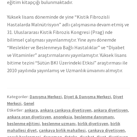
eğitim kitapçığı bulunmaktadır.
Yüksek lisans döneminde de yine “Kistik Fibrozisli
Hastalarda Malnütrisyon” adlı çalışmasına devam etmiş ve
31. Uluslararası Kistik Fibrozis Kongresi (Prag) nde
bilimsel çalışması yayınlanmıştır. Yine aynı dönemde
“Meslekler ve Beslenmeya Bağlı Hastalıklar” ve “Diyabet
ve Vitaminler” araştırmalarını yayınlamıştır. Yüksek lisans
bitime tezini “Sütün BKI Üzerindeki Etkisi” araştırması ile
2010 yayılında yayınlamış ve Uzmanlık ünvanını almıştır.
Kategoriler:
Danışma Merkezi
,
Diyet & Danışma Merkezi
,
Diyet
Merkezi
,
Genel
Etiketler:
ankara
,
ankara çankaya diyetisyen
,
ankara diyetisyen
,
ankara oran diyetisyen
,
anoreksia
,
beslenme danışmanı
,
beslenme eğitimi
,
beslenme uzmanı
,
birlik diyetisyen
,
birlik
mahallesi diyet
,
çankaya birlik mahallesi
,
çankaya diyetisyen
,