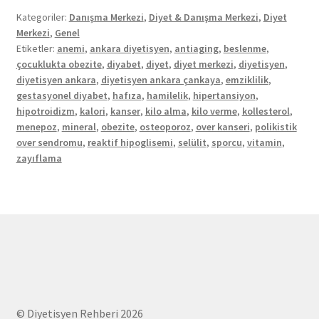
Kategoriler:
Danışma Merkezi
,
Diyet & Danışma Merkezi
,
Diyet
Merkezi
,
Genel
Etiketler:
anemi
,
ankara diyetisyen
,
antiaging
,
beslenme
,
çocuklukta obezite
,
diyabet
,
diyet
,
diyet merkezi
,
diyetisyen
,
diyetisyen ankara
,
diyetisyen ankara çankaya
,
emziklilik
,
gestasyonel diyabet
,
hafıza
,
hamilelik
,
hipertansiyon
,
hipotroidizm
,
kalori
,
kanser
,
kilo alma
,
kilo verme
,
kollesterol
,
menepoz
,
mineral
,
obezite
,
osteoporoz
,
over kanseri
,
polikistik
over sendromu
,
reaktif hipoglisemi
,
selülit
,
sporcu
,
vitamin
,
zayıflama
© Diyetisyen Rehberi 2026