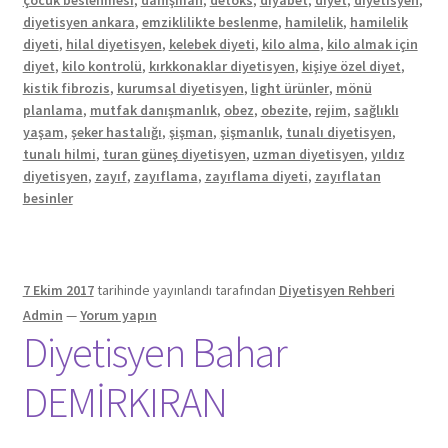
çocuk beslenmesi
,
danışman
,
detoks
,
diyabet
,
diyet
,
diyetisyen
,
diyetisyen ankara
,
emziklilikte beslenme
,
hamilelik
,
hamilelik
diyeti
,
hilal diyetisyen
,
kelebek diyeti
,
kilo alma
,
kilo almak için
diyet
,
kilo kontrolü
,
kırkkonaklar diyetisyen
,
kişiye özel diyet
,
kistik fibrozis
,
kurumsal diyetisyen
,
light ürünler
,
mönü
planlama
,
mutfak danışmanlık
,
obez
,
obezite
,
rejim
,
sağlıklı
yaşam
,
şeker hastalığı
,
şişman
,
şişmanlık
,
tunalı diyetisyen
,
tunalı hilmi
,
turan güneş diyetisyen
,
uzman diyetisyen
,
yıldız
diyetisyen
,
zayıf
,
zayıflama
,
zayıflama diyeti
,
zayıflatan
besinler
7 Ekim 2017
tarihinde yayınlandı
tarafından
Diyetisyen Rehberi
Admin
—
Yorum yapın
Diyetisyen Bahar
DEMİRKIRAN