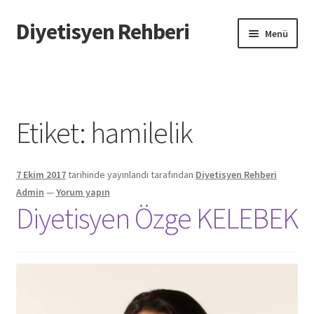
Diyetisyen Rehberi
Dolaşıma
İçeriğe
Menü
geç
geç
Başlangıç
Hakkımızda
Etiket:
hamilelik
Hata Bildir
7 Ekim 2017
tarihinde yayınlandı
tarafından
Diyetisyen Rehberi
iletişim
Admin
—
Yorum yapın
Diyetisyen Özge KELEBEK
Sayfamı Düzenlemek İstiyorum
Yardım
Formu doldurun biz sayfanızı oluşturalım