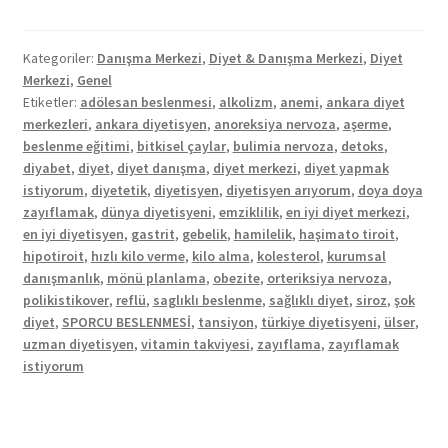
Kategoriler:
Danışma Merkezi
,
Diyet & Danışma Merkezi
,
Diyet
Merkezi
,
Genel
Etiketler:
adölesan beslenmesi
,
alkolizm
,
anemi
,
ankara diyet
merkezleri
,
ankara diyetisyen
,
anoreksiya nervoza
,
aşerme
,
beslenme eğitimi
,
bitkisel çaylar
,
bulimia nervoza
,
detoks
,
diyabet
,
diyet
,
diyet danışma
,
diyet merkezi
,
diyet yapmak
istiyorum
,
diyetetik
,
diyetisyen
,
diyetisyen arıyorum
,
doya doya
zayıflamak
,
dünya diyetisyeni
,
emziklilik
,
en iyi diyet merkezi
,
en iyi diyetisyen
,
gastrit
,
gebelik
,
hamilelik
,
haşimato tiroit
,
hipotiroit
,
hızlı kilo verme
,
kilo alma
,
kolesterol
,
kurumsal
danışmanlık
,
mönü planlama
,
obezite
,
orteriksiya nervoza
,
polikistikover
,
reflü
,
saglıklı beslenme
,
sağlıklı diyet
,
siroz
,
şok
diyet
,
SPORCU BESLENMESİ
,
tansiyon
,
türkiye diyetisyeni
,
ülser
,
uzman diyetisyen
,
vitamin takviyesi
,
zayıflama
,
zayıflamak
istiyorum