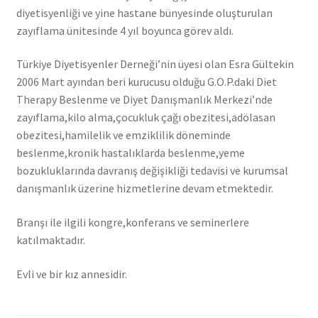
diyetisyenliği ve yine hastane bünyesinde oluşturulan
zayıflama ünitesinde 4 yıl boyunca görev aldı.
Türkiye Diyetisyenler Derneği’nin üyesi olan Esra Gültekin
2006 Mart ayından beri kurucusu olduğu G.O.P.daki Diet
Therapy Beslenme ve Diyet Danışmanlık Merkezi’nde
zayıflama,kilo alma,çocukluk çağı obezitesi,adölasan
obezitesi,hamilelik ve emziklilik döneminde
beslenme,kronik hastalıklarda beslenme,yeme
bozukluklarında davranış değişikliği tedavisi ve kurumsal
danışmanlık üzerine hizmetlerine devam etmektedir.
Branşı ile ilgili kongre,konferans ve seminerlere
katılmaktadır.
Evli ve bir kız annesidir.