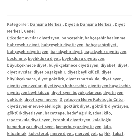
Kategoriler:
Danışma Merkezi
,
Diyet & Danışma Merkezi
,
Diyet
Merkezi
,
Genel
Etiketler:
avcılar diyetisyen
,
bahçeşehir
,
bahçeşehir beslenme
,
bahçeşehir diyet
,
bahçeşehir diyetisyen
,
bahçeşehirdiyet
,
bahçeşehirdiyetisyen
,
başakşehir diyet
,
başakşehir diyetisyen
,
beslenme
,
beylikdüzü diyet
,
beylikdüzü diyetisyen
,
büyükçekmece diyet
,
büyükçekmece diyetisyen
,
diyabet
,
diyet
,
diyet avcılar
,
diyet başakşehir
,
diyet beylikdüzü
,
diyet
büyükçekmece
,
diyet göktürk
,
diyet ıspartakule
,
diyetisyen
,
diyetisyen avcılar
,
diyetisyen bahçeşehir
,
diyetisyen başakşehir
,
diyetisyen beylikdüzü
,
diyetisyen büyükçekmece
,
diyetisyen
göktürk
,
diyetisyen merve
,
Diyetisyen Merve Kalelioğlu Çiftci
,
diyetisyen-merve-kalelioglu
,
göktürk diyet
,
göktürk diyetisyen
,
göktürkdiyetisyen
,
hacettepe
,
hedef ağırlık
,
ıdeal kilo
,
ıspartakule diyetisyen
,
istanbul diyetisyen
,
kalelioğlu
,
kemerburgaz diyetisyen
,
kemerburgazdiyetisyen
,
kilo
,
kiloalmak
,
kolesterol
,
merve diyet
,
mervediyet
,
sağlık
,
tokat
,