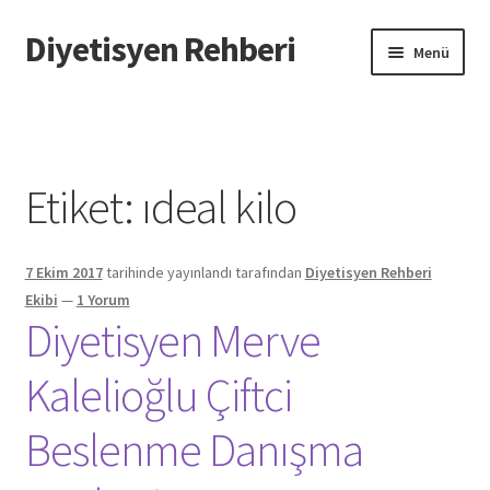
Diyetisyen Rehberi
Dolaşıma
İçeriğe
Menü
geç
geç
Başlangıç
Hakkımızda
Etiket:
ıdeal kilo
Hata Bildir
7 Ekim 2017
tarihinde yayınlandı
tarafından
Diyetisyen Rehberi
iletişim
Ekibi
—
1 Yorum
Diyetisyen Merve
Sayfamı Düzenlemek İstiyorum
Kalelioğlu Çiftci
Yardım
Beslenme Danışma
Formu doldurun biz sayfanızı oluşturalım