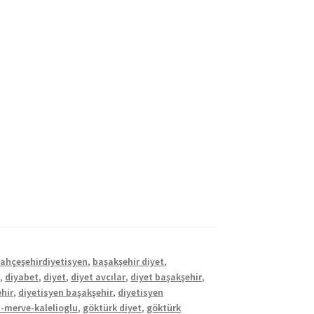
ahçeşehirdiyetisyen
,
başakşehir diyet
,
n
,
diyabet
,
diyet
,
diyet avcılar
,
diyet başakşehir
,
hir
,
diyetisyen başakşehir
,
diyetisyen
n-merve-kalelioglu
,
göktürk diyet
,
göktürk