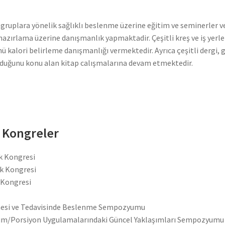
rda gruplara yönelik sağlıklı beslenme üzerine eğitim ve seminerle
i hazırlama üzerine danışmanlık yapmaktadir. Çeşitli kreş ve iş ye
ü kalori belirleme danışmanlığı vermektedir. Ayrıca çeşitli dergi, 
lduğunu konu alan kitap calışmalarına devam etmektedir.
e Kongreler
ik Kongresi
ik Kongresi
k Kongresi
mesi ve Tedavisinde Beslenme Sempozyumu
işim/Porsiyon Uygulamalarındaki Güncel Yaklaşımları Sempozyumu