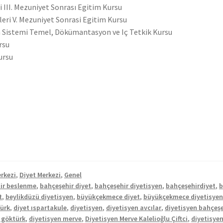
III. Mezuniyet Sonrası Egitim Kursu
eri V. Mezuniyet Sonrasi Egitim Kursu
m Sistemi Temel, Dökümantasyon ve Iç Tetkik Kursu
rsu
ursu
rkezi
,
Diyet Merkezi
,
Genel
ir beslenme
,
bahçeşehir diyet
,
bahçeşehir diyetisyen
,
bahçeşehirdiyet
,
b
t
,
beylikdüzü diyetisyen
,
büyükçekmece diyet
,
büyükçekmece diyetisye
türk
,
diyet ıspartakule
,
diyetisyen
,
diyetisyen avcılar
,
diyetisyen bahçeşe
 göktürk
,
diyetisyen merve
,
Diyetisyen Merve Kalelioğlu Çiftci
,
diyetisye