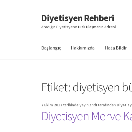
Diyetisyen Rehberi
Dolaşıma
İçeriğe
geç
geç
Aradığın Diyetisyene Hızlı Ulaşmanın Adresi
Başlangıç
Hakkımızda
Hata Bildir
Başlangıç
Hakkımızda
Hata Bildir
iletişim
Say
Etiket:
diyetisyen 
7 Ekim 2017
tarihinde yayınlandı
tarafından
Diyetisy
Diyetisyen Merve K