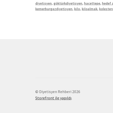
diyetisyen
,
göktürkdiyetisyen
,
hacettepe
,
hedef a
kemerburgazdiyetisyen
,
kilo
,
kiloalmak
,
kolester
© Diyetisyen Rehberi 2026
Storefront ile yapıldı
.