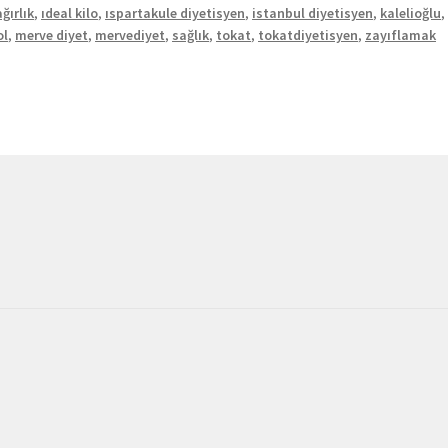
ğırlık
,
ıdeal kilo
,
ıspartakule diyetisyen
,
istanbul diyetisyen
,
kalelioğlu
ol
,
merve diyet
,
mervediyet
,
sağlık
,
tokat
,
tokatdiyetisyen
,
zayıflamak