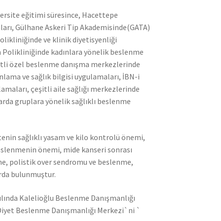
ersite eğitimi süresince, Hacettepe
ları, Gülhane Askeri Tip Akademisinde(GATA)
ikliniğinde ve klinik diyetisyenliği
Polikliniğinde kadınlara yönelik beslenme
şitli özel beslenme danışma merkezlerinde
ama ve sağlık bilgisi uygulamaları, İBN-i
aları, çeşitli aile sağlığı merkezlerinde
arda gruplara yönelik sağlıklı beslenme
vitenin sağlıklı yasam ve kilo kontrolü önemi,
 beslenmenin önemi, mide kanseri sonrası
me, polistik over sendromu ve beslenme,
arda bulunmuştur.
 yılında Kalelioğlu Beslenme Danışmanlığı
e Diyet Beslenme Danışmanlığı Merkezi`ni `