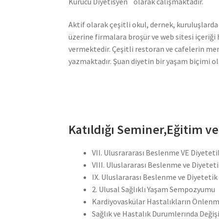
Kurucu Diyetisyen` olarak calışmaktadır.
Aktif olarak çeşitli okul, dernek, kuruluşla
üzerine firmalara broşür ve web sitesi içeriğ
vermektedir. Çeşitli restoran ve cafelerin men
yazmaktadır. Şuan diyetin bir yaşam biçimi o
Katıldığı Seminer,Eğitim v
VII. Ulusrararası Beslenme VE Diyetet
VIII. Uluslararası Beslenme ve Diyetet
IX. Uluslararası Beslenme ve Diyeteti
2. Ulusal Sağlıklı Yaşam Sempozyumu
Kardiyovaskülar Hastalıkların Önlen
Sağlık ve Hastalık Durumlerında Değ