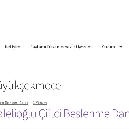
iletişim
Sayfamı Düzenlemek İstiyorum
Yardım
famı Düzenlemek İstiyorum
Yardım
büyükçekmece
en Rehberi Ekibi
—
1 Yorum
alelioğlu Çiftci Beslenme Da