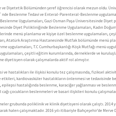
 ve Diyetetik Bölümünden şeref öğrencisi olarak mezun oldu. Üniv
si`nde Beslenme Tedavi ve Enteral-Parenteral-Beslenme uygulama
e Beslenme Uygulamaları, Gazi Osman Paşa Üniversitesinde Diyet pol
esinde Diyet Polikliniğinde Beslenme Uygulamaları, Kadın Doğum 
ezlerinde menü planlama ve kişiye özel beslenme uygulamaları, çe
arı, Atatürk Araştırma Hastanesinde Mutfak bölümünde menü planl
me uygulamaları, T.C Cumhurbaşkanlığı Köşk Mutfağı menü uygulam
ygulamaları, çeşitli eğitim kurumlarında, derneklerde ve kuruluşl
e diyetisyen olarak çalışmalarda aktif rol almıştır.
 ve hastalıkları ile ilişkisi konulu tez çalışmasında, fiziksel akti
ine etkileri, kardiovasküler hastalıkların önlenmesi ve tedavisinde
, epilepsi hastalığında beslenme, karaciğer yağlanması ve beslen
l cağı çocukların beslenmeleri ve basari ilişkileri konulu çalışmal
eler grubunda poliklinik ve klinik diyetisyeni olarak çalıştı. 2014
larak halen çalışmaktadır. 2016 yılı itibariyle Bahçeşehir’de Merv