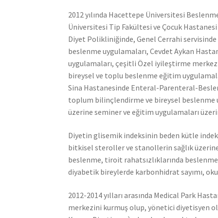
2012 yılında Hacettepe Üniversitesi Beslenme
Üniversitesi Tip Fakültesi ve Çocuk Hastane
Diyet Polikliniğinde, Genel Cerrahi servisind
beslenme uygulamaları, Cevdet Aykan Hastan
uygulamaları, çeşitli Özel iyileştirme merk
bireysel ve toplu beslenme eğitim uygulamal
Sina Hastanesinde Enteral-Parenteral-Beslen
toplum bilinçlendirme ve bireysel beslenme u
üzerine seminer ve eğitim uygulamaları üzerin
Diyetin glisemik indeksinin beden kütle indeksi
bitkisel steroller ve stanollerin sağlık üzer
beslenme, tiroit rahatsızlıklarında beslenme
diyabetik bireylerde karbonhidrat sayımı, oku
2012-2014 yılları arasında Medical Park Hastan
merkezini kurmuş olup, yönetici diyetisyen o