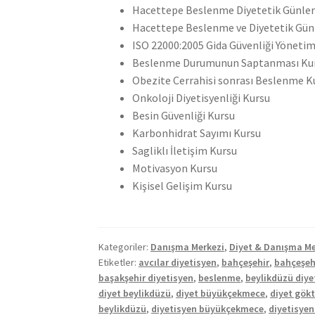
Hacettepe Beslenme Diyetetik Günleri 
Hacettepe Beslenme ve Diyetetik Günl
ISO 22000:2005 Gida Güvenliği Yöneti
Beslenme Durumunun Saptanması Ku
Obezite Cerrahisi sonrası Beslenme K
Onkoloji Diyetisyenliği Kursu
Besin Güvenliği Kursu
Karbonhidrat Sayımı Kursu
Sagliklı İletişim Kursu
Motivasyon Kursu
Kişisel Gelişim Kursu
Kategoriler:
Danışma Merkezi
,
Diyet & Danışma Me
Etiketler:
avcılar diyetisyen
,
bahçeşehir
,
bahçeşeh
başakşehir diyetisyen
,
beslenme
,
beylikdüzü diye
diyet beylikdüzü
,
diyet büyükçekmece
,
diyet gök
beylikdüzü
,
diyetisyen büyükçekmece
,
diyetisyen