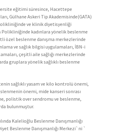
ersite eğitimi süresince, Hacettepe
ları, Gülhane Askeri Tip Akademisinde(GATA)
ikliniğinde ve klinik diyetisyenliği
Polikliniğinde kadınlara yönelik beslenme
şitli özel beslenme danışma merkezlerinde
ama ve sağlık bilgisi uygulamaları, İBN-i
aları, çeşitli aile sağlığı merkezlerinde
arda gruplara yönelik sağlıklı beslenme
vitenin sağlıklı yasam ve kilo kontrolü önemi,
 beslenmenin önemi, mide kanseri sonrası
me, polistik over sendromu ve beslenme,
arda bulunmuştur.
 yılında Kalelioğlu Beslenme Danışmanlığı
e Diyet Beslenme Danışmanlığı Merkezi`ni `