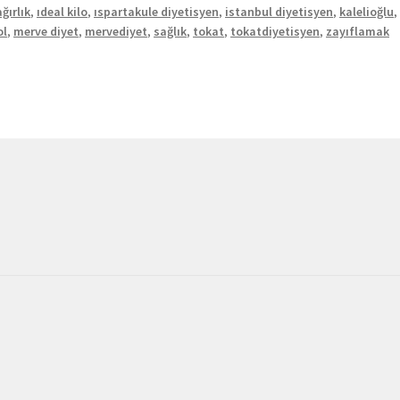
ğırlık
,
ıdeal kilo
,
ıspartakule diyetisyen
,
istanbul diyetisyen
,
kalelioğlu
ol
,
merve diyet
,
mervediyet
,
sağlık
,
tokat
,
tokatdiyetisyen
,
zayıflamak