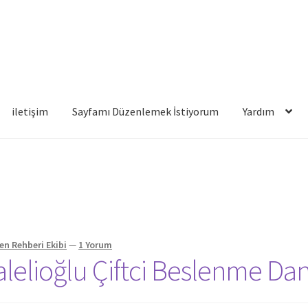
iletişim
Sayfamı Düzenlemek İstiyorum
Yardım
famı Düzenlemek İstiyorum
Yardım
en Rehberi Ekibi
—
1 Yorum
alelioğlu Çiftci Beslenme Da