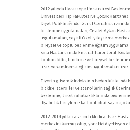
2012 yılında Hacettepe Üniversitesi Beslenme
Üniversitesi Tip Fakültesi ve Çocuk Hastane
Diyet Polikliniğinde, Genel Cerrahi servisind
beslenme uygulamaları, Cevdet Aykan Hastan
uygulamaları, çeşitli Özel iyileştirme merk
bireysel ve toplu beslenme eğitim uygulamal
Sina Hastanesinde Enteral-Parenteral-Beslen
toplum bilinçlendirme ve bireysel beslenme u
üzerine seminer ve eğitim uygulamaları üzerin
Diyetin glisemik indeksinin beden kütle indeksi
bitkisel steroller ve stanollerin sağlık üzer
beslenme, tiroit rahatsızlıklarında beslenme
diyabetik bireylerde karbonhidrat sayımı, oku
2012-2014 yılları arasında Medical Park Hastan
merkezini kurmuş olup, yönetici diyetisyen o