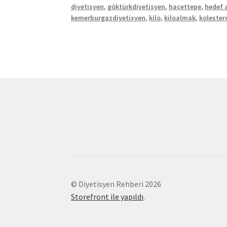
diyetisyen
,
göktürkdiyetisyen
,
hacettepe
,
hedef a
kemerburgazdiyetisyen
,
kilo
,
kiloalmak
,
kolester
© Diyetisyen Rehberi 2026
Storefront ile yapıldı
.