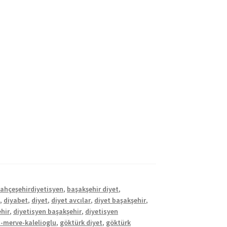
ahçeşehirdiyetisyen
,
başakşehir diyet
,
n
,
diyabet
,
diyet
,
diyet avcılar
,
diyet başakşehir
,
hir
,
diyetisyen başakşehir
,
diyetisyen
n-merve-kalelioglu
,
göktürk diyet
,
göktürk