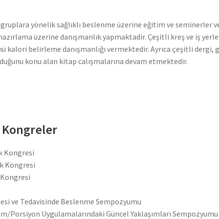
rda gruplara yönelik sağlıklı beslenme üzerine eğitim ve seminerle
i hazırlama üzerine danışmanlık yapmaktadir. Çeşitli kreş ve iş ye
ü kalori belirleme danışmanlığı vermektedir. Ayrıca çeşitli dergi, 
lduğunu konu alan kitap calışmalarına devam etmektedir.
e Kongreler
ik Kongresi
ik Kongresi
k Kongresi
mesi ve Tedavisinde Beslenme Sempozyumu
işim/Porsiyon Uygulamalarındaki Güncel Yaklaşımları Sempozyumu