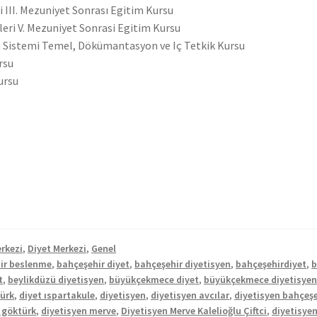
III. Mezuniyet Sonrası Egitim Kursu
eri V. Mezuniyet Sonrasi Egitim Kursu
m Sistemi Temel, Dökümantasyon ve Iç Tetkik Kursu
rsu
ursu
rkezi
,
Diyet Merkezi
,
Genel
ir beslenme
,
bahçeşehir diyet
,
bahçeşehir diyetisyen
,
bahçeşehirdiyet
,
b
t
,
beylikdüzü diyetisyen
,
büyükçekmece diyet
,
büyükçekmece diyetisye
türk
,
diyet ıspartakule
,
diyetisyen
,
diyetisyen avcılar
,
diyetisyen bahçeşe
 göktürk
,
diyetisyen merve
,
Diyetisyen Merve Kalelioğlu Çiftci
,
diyetisye