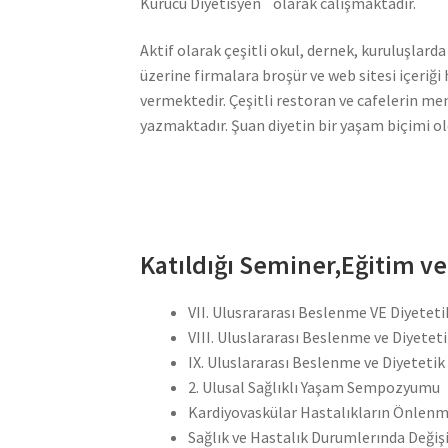
Kurucu Diyetisyen` olarak calışmaktadır.
Aktif olarak çeşitli okul, dernek, kuruluşla
üzerine firmalara broşür ve web sitesi içeriğ
vermektedir. Çeşitli restoran ve cafelerin men
yazmaktadır. Şuan diyetin bir yaşam biçimi o
Katıldığı Seminer,Eğitim v
VII. Ulusrararası Beslenme VE Diyetet
VIII. Uluslararası Beslenme ve Diyetet
IX. Uluslararası Beslenme ve Diyeteti
2. Ulusal Sağlıklı Yaşam Sempozyumu
Kardiyovaskülar Hastalıkların Önlen
Sağlık ve Hastalık Durumlerında Değ