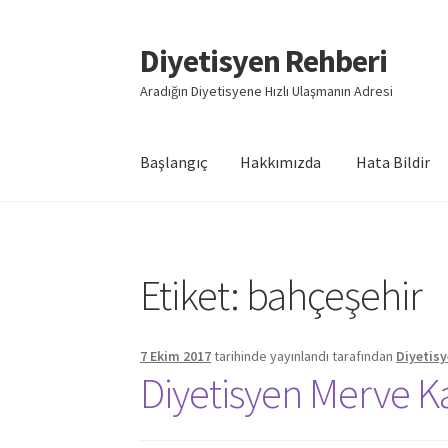
Diyetisyen Rehberi
Dolaşıma
İçeriğe
geç
geç
Aradığın Diyetisyene Hızlı Ulaşmanın Adresi
Başlangıç
Hakkımızda
Hata Bildir
Başlangıç
Hakkımızda
Hata Bildir
iletişim
Say
Etiket:
bahçeşehir
7 Ekim 2017
tarihinde yayınlandı
tarafından
Diyetisy
Diyetisyen Merve K