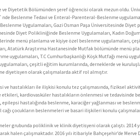
 ve Diyetetik Bölümünden şeref öğrencisi olarak mezun oldu. Üniv
si`nde Beslenme Tedavi ve Enteral-Parenteral-Beslenme uygulama
e Beslenme Uygulamaları, Gazi Osman Paşa Üniversitesinde Diyet pol
esinde Diyet Polikliniğinde Beslenme Uygulamaları, Kadın Doğum 
ezlerinde menü planlama ve kişiye özel beslenme uygulamaları, çe
arı, Atatürk Araştırma Hastanesinde Mutfak bölümünde menü planl
me uygulamaları, T.C Cumhurbaşkanlığı Köşk Mutfağı menü uygulam
ygulamaları, çeşitli eğitim kurumlarında, derneklerde ve kuruluşl
e diyetisyen olarak çalışmalarda aktif rol almıştır.
 ve hastalıkları ile ilişkisi konulu tez çalışmasında, fiziksel akti
ine etkileri, kardiovasküler hastalıkların önlenmesi ve tedavisinde
, epilepsi hastalığında beslenme, karaciğer yağlanması ve beslen
l cağı çocukların beslenmeleri ve basari ilişkileri konulu çalışmal
eler grubunda poliklinik ve klinik diyetisyeni olarak çalıştı. 2014
larak halen çalışmaktadır. 2016 yılı itibariyle Bahçeşehir’de Merv