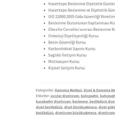
Hacettepe Beslenme Diyetetik Günleri 
Hacettepe Beslenme ve Diyetetik Günl
ISO 22000:2005 Gida Güvenliği Yöneti
Beslenme Durumunun Saptanması Ku
Obezite Cerrahisi sonrası Beslenme K
Onkoloji Diyetisyenliği Kursu
Besin Güvenliği Kursu
Karbonhidrat Sayımı Kursu
Sagliklı İletişim Kursu
Motivasyon Kursu
Kişisel Gelişim Kursu
Kategoriler:
Danışma Merkezi
,
Diyet & Danışma Me
Etiketler:
avcılar diyetisyen
,
bahçeşehir
,
bahçeşeh
başakşehir diyetisyen
,
beslenme
,
beylikdüzü diye
diyet beylikdüzü
,
diyet büyükçekmece
,
diyet gök
beylikdüzü
,
diyetisyen büyükçekmece
,
diyetisyen