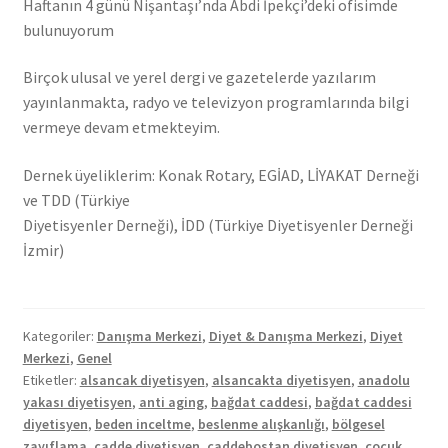
Haftanın 4 günü Nişantaşı’nda Abdi İpekçi’deki ofisimde
bulunuyorum
Birçok ulusal ve yerel dergi ve gazetelerde yazılarım
yayınlanmakta, radyo ve televizyon programlarında bilgi
vermeye devam etmekteyim.
Dernek üyeliklerim: Konak Rotary, EGİAD, LİYAKAT Derneği
ve TDD (Türkiye
Diyetisyenler Derneği), İDD (Türkiye Diyetisyenler Derneği
İzmir)
Kategoriler:
Danışma Merkezi
,
Diyet & Danışma Merkezi
,
Diyet
Merkezi
,
Genel
Etiketler:
alsancak diyetisyen
,
alsancakta diyetisyen
,
anadolu
yakası diyetisyen
,
anti aging
,
bağdat caddesi
,
bağdat caddesi
diyetisyen
,
beden inceltme
,
beslenme alışkanlığı
,
bölgesel
zayıflama
,
cadde diyetisyen
,
caddebostan diyetisyen
,
çocuk