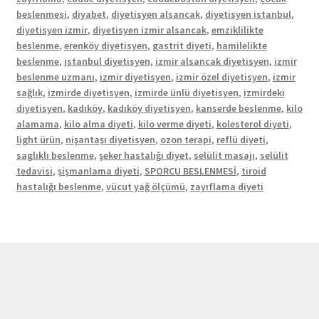
beslenmesi
,
diyabet
,
diyetisyen alsancak
,
diyetisyen istanbul
,
diyetisyen izmir
,
diyetisyen izmir alsancak
,
emziklilikte
beslenme
,
erenköy diyetisyen
,
gastrit diyeti
,
hamilelikte
beslenme
,
istanbul diyetisyen
,
izmir alsancak diyetisyen
,
izmir
beslenme uzmanı
,
izmir diyetisyen
,
izmir özel diyetisyen
,
izmir
sağlık
,
izmirde diyetisyen
,
izmirde ünlü diyetisyen
,
izmirdeki
diyetisyen
,
kadıköy
,
kadıköy diyetisyen
,
kanserde beslenme
,
kilo
alamama
,
kilo alma diyeti
,
kilo verme diyeti
,
kolesterol diyeti
,
light ürün
,
nişantaşı diyetisyen
,
ozon terapi
,
reflü diyeti
,
saglıklı beslenme
,
şeker hastalığı diyet
,
selülit masajı
,
selülit
tedavisi
,
şişmanlama diyeti
,
SPORCU BESLENMESİ
,
tiroid
hastalığı beslenme
,
vücut yağ ölçümü
,
zayıflama diyeti