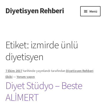
Diyetisyen Rehberi
Dolaşıma
İçeriğe
Menü
geç
geç
Başlangıç
Hakkımızda
Etiket:
izmirde ünlü
Hata Bildir
diyetisyen
iletişim
7 Ekim 2017
tarihinde yayınlandı
tarafından
Diyetisyen Rehberi
Sayfamı Düzenlemek İstiyorum
Ekibi
—
Yorum yapın
Diyet Stüdyo – Beste
Yardım
ALİMERT
Formu doldurun biz sayfanızı oluşturalım