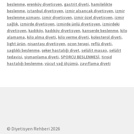
beslenme
,
erenköy diyetisyen
,
gastrit diyeti
,
hamilelikte
beslenme
,
istanbul diyetisyen
,
izmir alsancak diyetisyen
,
izmir
beslenme uzmanı
,
izmir diyetisyen
,
izmir özel diyetisyen
,
izmir
sağlık
,
izmirde diyetisyen
,
izmirde ünlü diyetisyen
,
izmirdeki
diyetisyen
,
kadıköy
,
kadıköy diyetisyen
,
kanserde beslenme
,
kilo
alamama
,
kilo alma diyeti
,
kilo verme diyeti
,
kolesterol diyeti
,
light ürün
,
nişantaşı diyetisyen
,
ozon terapi
,
reflü diyeti
,
saglıklı beslenme
,
şeker hastalığı diyet
,
selülit masajı
,
selülit
tedavisi
,
şişmanlama diyeti
,
SPORCU BESLENMESİ
,
tiroid
hastalığı beslenme
,
vücut yağ ölçümü
,
zayıflama diyeti
© Diyetisyen Rehberi 2026