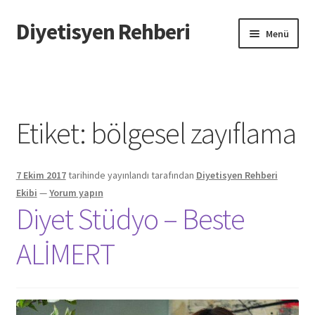
Diyetisyen Rehberi
Dolaşıma
İçeriğe
Menü
geç
geç
Başlangıç
Hakkımızda
Etiket:
bölgesel zayıflama
Hata Bildir
7 Ekim 2017
tarihinde yayınlandı
tarafından
Diyetisyen Rehberi
iletişim
Ekibi
—
Yorum yapın
Diyet Stüdyo – Beste
Sayfamı Düzenlemek İstiyorum
ALİMERT
Yardım
Formu doldurun biz sayfanızı oluşturalım