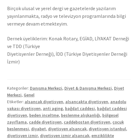
Birçok ulusal ve yerel dergi ve gazetelerde yazılarım
yayınlanmakta, radyo ve televizyon programlarında bilgi
vermeye devam etmekteyim.
Dernek üyeliklerim: Konak Rotary, EGİAD, LİYAKAT Derneği
ve TDD (Türkiye
Diyetisyenler Derneği), İDD (Türkiye Diyetisyenler Derneği
İzmir)
Kategoriler:
Danışma Merkezi
,
Diyet & Danışma Merkezi
,
Diyet
Merkezi
,
Genel
Etiketler:
alsancak diyetisyen
,
alsancakta diyetisyen
,
anadolu
yakası diyetisyen
,
anti aging
,
bağdat caddesi
,
bağdat caddesi
diyetisyen
,
beden inceltme
,
beslenme alışkanlığı
,
bölgesel
zayıflama
,
cadde diyetisyen
,
caddebostan diyetisyen
,
çocuk
beslenmesi
,
diyabet
,
diyetisyen alsancak
,
diyetisyen istanbul
,
diyetisyen izmir
,
diyetisyen izmir alsancak
,
emziklilikte