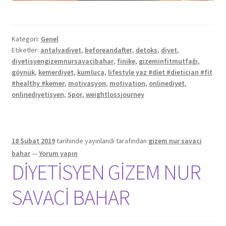
Kategori:
Genel
Etiketler:
antalyadiyet
,
beforeandafter
,
detoks
,
diyet
,
diyetisyengizemnursavacibahar
,
finike
,
gizeminfitmutfağı
,
göynük
,
kemerdiyet
,
kumluca
,
lifestyle yaz #diet #dietician #fit
#healthy #kemer
,
motivasyon
,
motivation
,
onlinediyet
,
onlinediyetisyen
,
Spor
,
weightlossjourney
18 Şubat 2019
tarihinde yayınlandı
tarafından
gizem nur savaci
bahar
—
Yorum yapın
DİYETİSYEN GİZEM NUR
SAVACİ BAHAR