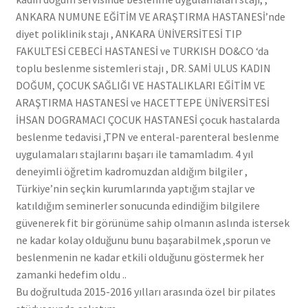
ANKARA NUMUNE EĞİTİM VE ARAŞTIRMA HASTANESİ’nde
diyet poliklinik stajı , ANKARA ÜNİVERSİTESİ TIP
FAKULTESİ CEBECİ HASTANESİ ve TURKISH DO&CO ‘da
toplu beslenme sistemleri stajı , DR. SAMİ ULUS KADIN
DOĞUM, ÇOCUK SAĞLIĞI VE HASTALIKLARI EĞİTİM VE
ARAŞTIRMA HASTANESİ ve HACETTEPE ÜNİVERSİTESİ
İHSAN DOGRAMACI ÇOCUK HASTANESİ çocuk hastalarda
beslenme tedavisi ,TPN ve enteral-parenteral beslenme
uygulamaları stajlarını başarı ile tamamladım. 4 yıl
deneyimli öğretim kadromuzdan aldığım bilgiler ,
Türkiye’nin seçkin kurumlarında yaptığım stajlar ve
katıldığım seminerler sonucunda edindiğim bilgilere
güvenerek fit bir görünüme sahip olmanın aslında istersek
ne kadar kolay olduğunu bunu başarabilmek ,sporun ve
beslenmenin ne kadar etkili olduğunu göstermek her
zamanki hedefim oldu ..
Bu doğrultuda 2015-2016 yılları arasında özel bir pilates