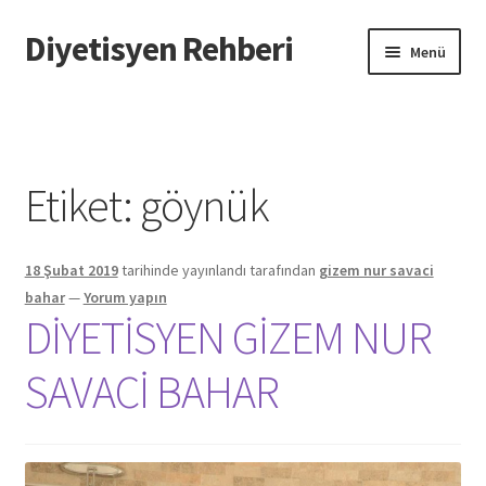
Diyetisyen Rehberi
Dolaşıma
İçeriğe
Menü
geç
geç
Başlangıç
Hakkımızda
Etiket:
göynük
Hata Bildir
18 Şubat 2019
tarihinde yayınlandı
tarafından
gizem nur savaci
iletişim
bahar
—
Yorum yapın
DİYETİSYEN GİZEM NUR
Sayfamı Düzenlemek İstiyorum
SAVACİ BAHAR
Yardım
Formu doldurun biz sayfanızı oluşturalım