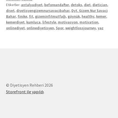
Etiketler:
antalyadiyet
,
beforeandafter
,
detoks
,
diet
,
dietician
,
diyet
,
diyetisyengizemnursavacibahar
,
Dyt. Gizem Nur Savaci
Bahar
,
finike
,
fit
,
gizeminfitmutfağı
,
göynük
,
healthy
,
kemer
,
kemerdiyet
,
kumluca
,
lifestyle
,
motivasyon
,
motivation
,
onlinediyet
,
onlinediyetisyen
,
Spor
,
weightlossjourney
,
yaz
© Diyetisyen Rehberi 2026
Storefront ile yapıldı
.