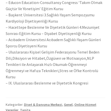
– Educon Education-Consultansy Congress ‘Takım Olmak
Güçtür Ve Yönetişim’ Eğitim Kursu
– Başkent Üniversitesi 3.Sağlıklı Yaşam Sempozyumu
Kardiyoloji Diyetisyenliği Kursu
– Hacettepe Beslenme Ve Diyetetik Günleri 4.Mezuniyet
Sonrası Eğitim Kursu – Diyabet Diyetisyenliği Kursu
– Acıbadem Üniversitesi Acıbadem Sağlıklı Yaşam Günleri
Sporcu Diyetisyeni Kursu
– Uluslararası Kişisel Gelişim Federasyonu Temel Beden
Dili,Diksiyon ve Hitabet,Özgüven ve Motivasyon,NLP
Tenikleri ile Anlayarak Hızlı Okumak-Öğrenmeyi
Öğrenmeyi ve Hafıza Teknikleri,Stres ve Öfke Kontrolü
Kursu
– IX. Uluslararası Beslenme ve Diyetetik Kongresi
Kategoriler:
Diyet & Danışma Merkezi
,
Genel
,
Online Hizmet
Verenler
,
Tanita