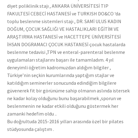
diyet poliklinik stajı , ANKARA ÜNİVERSİTESİ TIP
FAKULTESİ CEBECİ HASTANESİ ve TURKISH DO&CO ‘da
toplu beslenme sistemleri stajı , DR. SAMİ ULUS KADIN
DOĞUM, ÇOCUK SAĞLIĞI VE HASTALIKLARI EĞİTİM VE
ARAŞTIRMA HASTANESİ ve HACETTEPE ÜNİVERSİTESİ
İHSAN DOGRAMACI ÇOCUK HASTANESİ çocuk hastalarda
beslenme tedavisi ,TPN ve enteral-parenteral beslenme
uygulamaları stajlarını başarı ile tamamladım. 4 yıl
deneyimli öğretim kadromuzdan aldığım bilgiler ,
Türkiye’nin seçkin kurumlarında yaptığım stajlar ve
katıldığım seminerler sonucunda edindiğim bilgilere
güvenerek fit bir görünüme sahip olmanın aslında istersek
ne kadar kolay olduğunu bunu başarabilmek ,sporun ve
beslenmenin ne kadar etkili olduğunu göstermek her
zamanki hedefim oldu ..
Bu doğrultuda 2015-2016 yılları arasında özel bir pilates
stüdyosunda çalıştım .