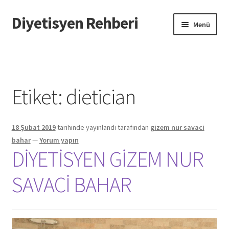
Diyetisyen Rehberi
Dolaşıma
İçeriğe
Menü
geç
geç
Başlangıç
Hakkımızda
Etiket:
dietician
Hata Bildir
18 Şubat 2019
tarihinde yayınlandı
tarafından
gizem nur savaci
iletişim
bahar
—
Yorum yapın
DİYETİSYEN GİZEM NUR
Sayfamı Düzenlemek İstiyorum
SAVACİ BAHAR
Yardım
Formu doldurun biz sayfanızı oluşturalım