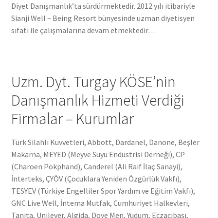
Diyet Danışmanlık’ta sürdürmektedir. 2012 yılı itibariyle
Sianji Well – Being Resort bünyesinde uzman diyetisyen
sıfatı ile çalışmalarına devam etmektedir…
Uzm. Dyt. Turgay KÖSE’nin
Danışmanlık Hizmeti Verdiği
Firmalar – Kurumlar
Türk Silahlı Kuvvetleri, Abbott, Dardanel, Danone, Beşler
Makarna, MEYED (Meyve Suyu Endüstrisi Derneği), CP
(Charoen Pokphand), Canderel (Ali Raif İlaç Sanayi),
İnterteks, ÇYÖV (Çocuklara Yeniden Özgürlük Vakfı),
TESYEV (Türkiye Engelliler Spor Yardım ve Eğitim Vakfı),
GNC Live Well, İntema Mutfak, Cumhuriyet Halkevleri,
Tanita, Unilever, Algida, Dove Men, Yudum, Eczacıbaşı,