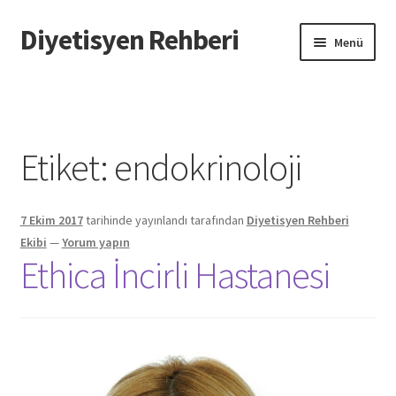
Diyetisyen Rehberi
Dolaşıma
İçeriğe
Menü
geç
geç
Başlangıç
Hakkımızda
Etiket:
endokrinoloji
Hata Bildir
7 Ekim 2017
tarihinde yayınlandı
tarafından
Diyetisyen Rehberi
iletişim
Ekibi
—
Yorum yapın
Ethica İncirli Hastanesi
Sayfamı Düzenlemek İstiyorum
Yardım
Formu doldurun biz sayfanızı oluşturalım