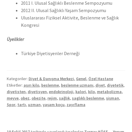
2011 I. Ulusal Sağlıklı Beslenme Sempozyumu
2012 II. Ulusal Sağlıklı Yaşam Sempozyumu
Uluslararası Fiziksel Aktivite, Beslenme ve Sağlık
Kongresi
Üyelikler
Türkiye Diyetisyenler Derneği
Kategoriler:
Diyet & Danışma Merkezi
,
Genel
,
Özel Hastane
Etiketler:
aşırı kilo
,
beslenme
,
beslenme uzmanı
,
diyet
,
diyetetik
,
diyetisten
,
diyetisyen
,
endokrinoloji
,
kalori
,
kilo
,
metabolizma
,
meyve
,
obez
,
obezite
,
rejim
,
sağlık
,
saglıklı beslenme
,
şişman
,
Spor
,
tartı
,
uzman
,
yaşam koçu
,
zayıflama
10 Eylül 2017
tarihinde yayınlandı
tarafından
Turgay KÖSE
—
Yorum