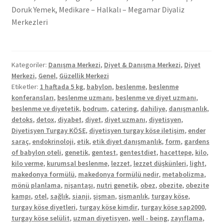
Doruk Yemek, Medikare – Halkalı – Megamar Diyaliz
Merkezleri
Kategoriler:
Danışma Merkezi
,
Diyet & Danışma Merkezi
,
Diyet
Merkezi
,
Genel
,
Güzellik Merkezi
Etiketler:
1 haftada 5 kg
,
babylon
,
beslenme
,
beslenme
konferansları
,
beslenme uzmanı
,
beslenme ve diyet uzmanı
,
beslenme ve diyetetik
,
bodrum
,
catering
,
dahiliye
,
danışmanlık
,
detoks
,
detox
,
diyabet
,
diyet
,
diyet uzmanı
,
diyetisyen
,
Diyetisyen Turgay KÖSE
,
diyetisyen turgay köse iletişim
,
ender
saraç
,
endokrinoloji
,
etik
,
etik diyet danışmanlık
,
form
,
gardens
of babylon oteli
,
genetik
,
gentest
,
gentestdiet
,
hacettepe
,
kilo
,
kilo verme
,
kurumsal beslenme
,
lezzet
,
lezzet düşkünleri
,
light
,
makedonya formülü
,
makedonya formülü nedir
,
metabolizma
,
mönü planlama
,
nişantaşı
,
nutri genetik
,
obez
,
obezite
,
obezite
kampı
,
otel
,
sağlık
,
sianji
,
şişman
,
şişmanlık
,
turgay köse
,
turgay köse diyetleri
,
turgay köse kimdir
,
turgay köse sap2000
,
turgay köse selülit
,
uzman diyetisyen
,
well - being
,
zayıflama
,