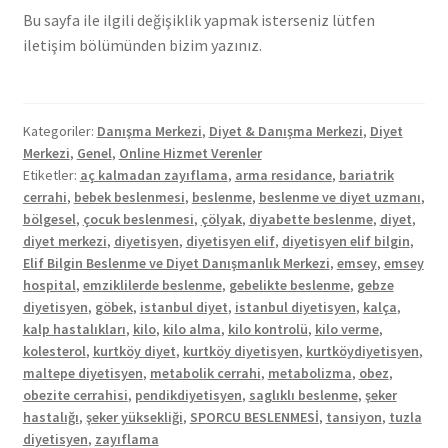
Bu sayfa ile ilgili değişiklik yapmak isterseniz lütfen
iletişim bölümünden bizim yazınız.
Kategoriler:
Danışma Merkezi
,
Diyet & Danışma Merkezi
,
Diyet
Merkezi
,
Genel
,
Online Hizmet Verenler
Etiketler:
aç kalmadan zayıflama
,
arma residance
,
bariatrik
cerrahi
,
bebek beslenmesi
,
beslenme
,
beslenme ve diyet uzmanı
,
bölgesel
,
çocuk beslenmesi
,
çölyak
,
diyabette beslenme
,
diyet
,
diyet merkezi
,
diyetisyen
,
diyetisyen elif
,
diyetisyen elif bilgin
,
Elif Bilgin Beslenme ve Diyet Danışmanlık Merkezi
,
emsey
,
emsey
hospital
,
emziklilerde beslenme
,
gebelikte beslenme
,
gebze
diyetisyen
,
göbek
,
istanbul diyet
,
istanbul diyetisyen
,
kalça
,
kalp hastalıkları
,
kilo
,
kilo alma
,
kilo kontrolü
,
kilo verme
,
kolesterol
,
kurtköy diyet
,
kurtköy diyetisyen
,
kurtköydiyetisyen
,
maltepe diyetisyen
,
metabolik cerrahi
,
metabolizma
,
obez
,
obezite cerrahisi
,
pendikdiyetisyen
,
saglıklı beslenme
,
şeker
hastalığı
,
şeker yüksekliği
,
SPORCU BESLENMESİ
,
tansiyon
,
tuzla
diyetisyen
,
zayıflama