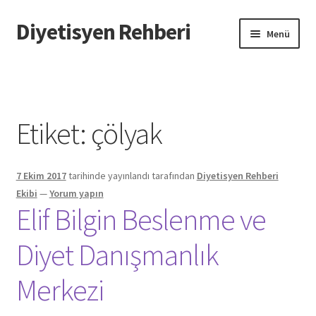
Diyetisyen Rehberi
Dolaşıma
İçeriğe
Menü
geç
geç
Başlangıç
Hakkımızda
Etiket:
çölyak
Hata Bildir
7 Ekim 2017
tarihinde yayınlandı
tarafından
Diyetisyen Rehberi
iletişim
Ekibi
—
Yorum yapın
Elif Bilgin Beslenme ve
Sayfamı Düzenlemek İstiyorum
Diyet Danışmanlık
Yardım
Merkezi
Formu doldurun biz sayfanızı oluşturalım