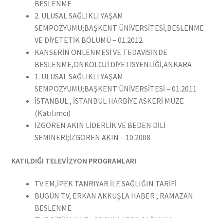
BESLENME
2. ULUSAL SAĞLIKLI YAŞAM
SEMPOZYUMU;BAŞKENT ÜNİVERSİTESİ,BESLENME
VE DİYETETİK BÖLÜMÜ – 01.2012
KANSERİN ÖNLENMESİ VE TEDAVİSİNDE
BESLENME,ONKOLOJİ DİYETİSYENLİĞİ,ANKARA
1. ULUSAL SAĞLIKLI YAŞAM
SEMPOZYUMU;BAŞKENT ÜNİVERSİTESİ – 01.2011
İSTANBUL , İSTANBUL HARBİYE ASKERİ MÜZE
(Katılımcı)
İZGÖREN AKIN LİDERLİK VE BEDEN DİLİ
SEMİNERİ;İZGÖREN AKIN – 10.2008
KATILDIĞI TELEVİZYON PROGRAMLARI
TV EM,İPEK TANRIYAR İLE SAĞLIĞIN TARİFİ
BUGÜN TV, ERKAN AKKUŞLA HABER , RAMAZAN
BESLENME