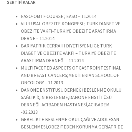
SERTİFİKALAR
EASO-OMTF COURSE ; EASO – 11.2014
VI.ULUSAL OBEZITE KONGRESI ; TURK DIABET VE
OBEZITE VAKFI-TURKIYE OBEZITE ARASTIRMA
DERNE – 11.2014
BARIYATRIK CERRAHI DIYETISYENLIGI; TURK
DIABET VE OBEZITE VAKFI – TURKIYE OBEZITE
ARASTIRMA DERNEĞİ – 11.2014
MULTIFACETED ASPECTS OF GASTROINTESTINAL
AND BREAST CANCERS;MEDİTERIAN SCHOOL OF
ONCOLOGY – 11.2013
DANONE ENSTİTÜSÜ DERNEĞİ BESLENME OKULU
SAĞLIK İÇİN BESLENME;DANONE ENSTİTÜSÜ
DERNEĞİ ,ACIBADEM HASTANESİ,ACIBADEM
-03.2013
GEBELİKTE BESLENME OKUL ÇAĞI VE ADOLESAN
BESLENMESİ,OBEZİTEDEN KORUNMA GERİATRİDE