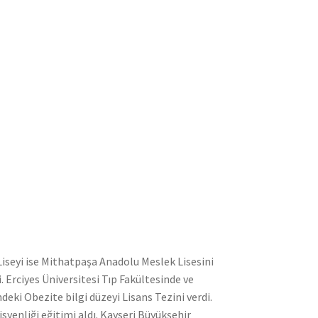
Liseyi ise Mithatpaşa Anadolu Meslek Lisesini
i. Erciyes Üniversitesi Tıp Fakültesinde ve
eki Obezite bilgi düzeyi Lisans Tezini verdi.
syenliği eğitimi aldı. Kayseri Büyükşehir