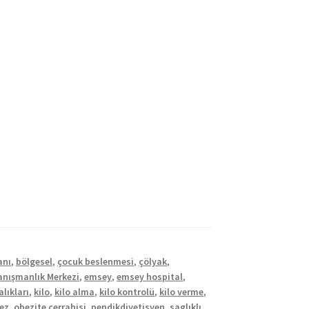
anı
,
bölgesel
,
çocuk beslenmesi
,
çölyak
,
Danışmanlık Merkezi
,
emsey
,
emsey hospital
,
lıkları
,
kilo
,
kilo alma
,
kilo kontrolü
,
kilo verme
,
ez
,
obezite cerrahisi
,
pendikdiyetisyen
,
saglıklı