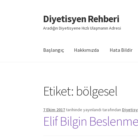
Diyetisyen Rehberi
Dolaşıma
İçeriğe
geç
geç
Aradığın Diyetisyene Hızlı Ulaşmanın Adresi
Başlangıç
Hakkımızda
Hata Bildir
Başlangıç
Hakkımızda
Hata Bildir
iletişim
Say
Etiket:
bölgesel
7 Ekim 2017
tarihinde yayınlandı
tarafından
Diyetisy
Elif Bilgin Beslenm