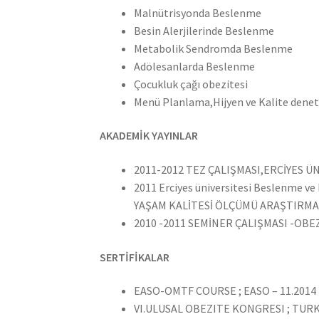
Malnütrisyonda Beslenme
Besin Alerjilerinde Beslenme
Metabolik Sendromda Beslenme
Adölesanlarda Beslenme
Çocukluk çağı obezitesi
Menü Planlama,Hijyen ve Kalite dene
AKADEMİK YAYINLAR
2011-2012 TEZ ÇALIŞMASI,ERCİYES Ü
2011 Erciyes üniversitesi Beslenme
YAŞAM KALİTESİ ÖLÇÜMÜ ARAŞTIRMA
2010 -2011 SEMİNER ÇALIŞMASI -O
SERTİFİKALAR
EASO-OMTF COURSE ; EASO – 11.2014
VI.ULUSAL OBEZITE KONGRESI ; TUR