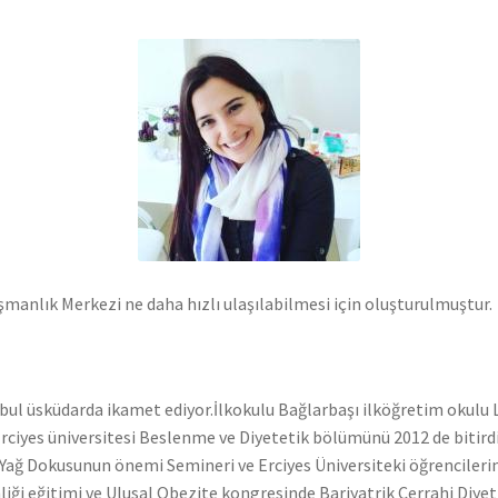
manlık Merkezi ne daha hızlı ulaşılabilmesi için oluşturulmuştur.
nbul üsküdarda ikamet ediyor.İlkokulu Bağlarbaşı ilköğretim okulu 
iği Erciyes üniversitesi Beslenme ve Diyetetik bölümünü 2012 de bitird
Yağ Dokusunun önemi Semineri ve Erciyes Üniversiteki öğrencilerind
iği eğitimi ve Ulusal Obezite kongresinde Bariyatrik Cerrahi Diyeti