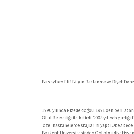
Bu sayfam Elif Bilgin Beslenme ve Diyet Danış
1990 yılında Rizede doğdu. 1991 den beri İsta
Okul Birinciliği ile bitirdi. 2008 yılında gird
özel hastanelerde stajlarını yaptı.Obezitede 
Başkent Üniversitesinden Onkoloji diyetisyenl