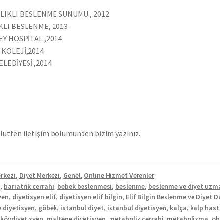
ĞLIKLI BESLENME SUNUMU , 2012
KLI BESLENME, 2013
Y HOSPİTAL ,2014
 KOLEJİ,2014
LEDİYESİ ,2014
iz lütfen iletişim bölümünden bizim yazınız.
rkezi
,
Diyet Merkezi
,
Genel
,
Online Hizmet Verenler
e
,
bariatrik cerrahi
,
bebek beslenmesi
,
beslenme
,
beslenme ve diyet uzm
yen
,
diyetisyen elif
,
diyetisyen elif bilgin
,
Elif Bilgin Beslenme ve Diyet 
 diyetisyen
,
göbek
,
istanbul diyet
,
istanbul diyetisyen
,
kalça
,
kalp hasta
tköydiyetisyen
,
maltepe diyetisyen
,
metabolik cerrahi
,
metabolizma
,
ob