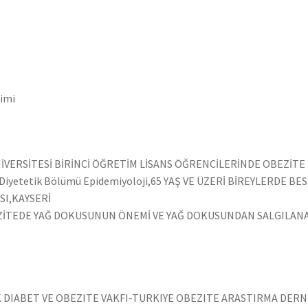
timi
NİVERSİTESİ BİRİNCİ ÖĞRETİM LİSANS ÖĞRENCİLERİNDE OBEZİTE 
 ve Diyetetik Bölümü Epidemiyoloji,65 YAŞ VE ÜZERİ BİREYLERD
SI,KAYSERİ
BEZİTEDE YAĞ DOKUSUNUN ÖNEMİ VE YAĞ DOKUSUNDAN SALGILAN
K DIABET VE OBEZITE VAKFI-TURKIYE OBEZITE ARASTIRMA DERNE