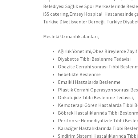
Belediyesi Sağlık ve Spor Merkezlerinde Besl
İSS catering,Emsey Hospital Hastanesinde çal
Türkiye Diyetisyenler Derneği, Türkiye Diyabe
Mesleki Uzmanlık alanları;
Ağırlık Yönetimi,Obez Bireylerde Zayı
Diyabette Tıbbı Beslenme Tedavisi
Obezite Cerrahi sonrası Tıbbi Beslenm
Gebelikte Beslenme
Emzikli Hastalarda Beslenme
Plastik Cerrahi Operasyon sonrası B
Onkolojide Tıbbi Beslenme Tedavisi,
Kemoterapi Gören Hastalarda Tıbbi B
Böbrek Hastalıklarında Tıbbi Beslenm
Periton ve Hemodiyalizde Tıbbi Besle
Karaciğer Hastalıklarında Tıbbi Besle
Sindirim Sistemi Hastalıklarında Tıbb