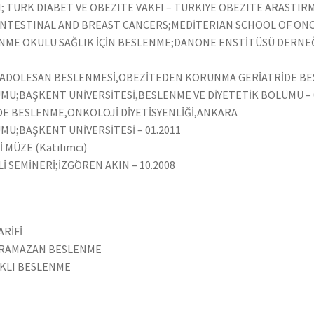
; TURK DIABET VE OBEZITE VAKFI – TURKIYE OBEZITE ARASTIRM
NTESTINAL AND BREAST CANCERS;MEDİTERIAN SCHOOL OF ONCO
ME OKULU SAĞLIK İÇİN BESLENME;DANONE ENSTİTÜSÜ DERNEĞ
E ADOLESAN BESLENMESİ,OBEZİTEDEN KORUNMA GERİATRİDE B
UMU;BAŞKENT ÜNİVERSİTESİ,BESLENME VE DİYETETİK BÖLÜMÜ – 
DE BESLENME,ONKOLOJİ DİYETİSYENLİĞİ,ANKARA
MU;BAŞKENT ÜNİVERSİTESİ – 01.2011
 MÜZE (Katılımcı)
İ SEMİNERİ;İZGÖREN AKIN – 10.2008
ARİFİ
, RAMAZAN BESLENME
IKLI BESLENME