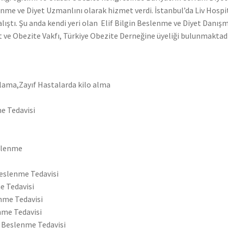
enme ve Diyet Uzmanlını olarak hizmet verdi. İstanbul’da Liv Hosp
ıştı. Şu anda kendi yeri olan Elif Bilgin Beslenme ve Diyet Danı
t ve Obezite Vakfı, Türkiye Obezite Derneğine üyeliği bulunmaktadı
flama,Zayıf Hastalarda kilo alma
e Tedavisi
eslenme
eslenme Tedavisi
e Tedavisi
nme Tedavisi
nme Tedavisi
i Beslenme Tedavisi