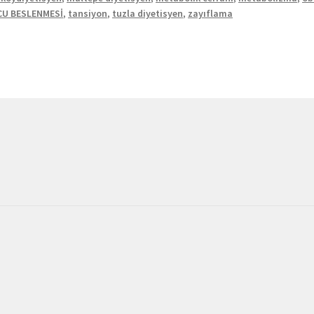
U BESLENMESİ
,
tansiyon
,
tuzla diyetisyen
,
zayıflama