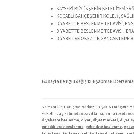
KAYSERİ BÜYÜKŞEHİR BELEDİYESİ SA
KOCAELİ BAHÇEŞEHİR KOLEJİ , SAĞLI
DİYABETTE BESLENME TEDAVİSİ, EMSE
DİYABETTE BESLENME TEDAVİSİ , ERA
DİYABET VE OBEZİTE, SANCAKTEPE BE
Bu sayfa ile ilgili değişiklik yapmak istersen
Kategoriler:
Danışma Merkezi
,
Diyet & Danışma Me
Etiketler:
aç kalmadan zayıflama
,
arma residanc
diyabette beslenme
,
diyet
,
diyet merkezi
,
diyetis
emziklilerde beslenme
,
gebelikte beslenme
,
gebze
kolesterol
,
kurtköy diyet
,
kurtköy diyetisyen
,
kur