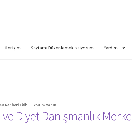
iletişim
Sayfamı Düzenlemek İstiyorum
Yardım
famı Düzenlemek İstiyorum
Yardım
en Rehberi Ekibi
—
Yorum yapın
e ve Diyet Danışmanlık Merke