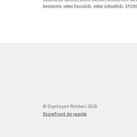
beslenme
,
şeker hastalığı
,
şeker yüksekliği
,
SPORC
© Diyetisyen Rehberi 2026
Storefront ile yapıldı
.