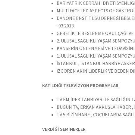
BARIYATRIK CERRAHI DIYETISYENLIGI
MULTIFACETED ASPECTS OF GASTROI
DANONE ENSTİTÜSÜ DERNEĞİ BESLEN
-03.2013
GEBELİKTE BESLENME OKUL ÇAĞI V
2. ULUSAL SAĞLIKLI YAŞAM SEMPOZY
KANSERİN ÖNLENMESİ VE TEDAVİSİN
1. ULUSAL SAĞLIKLI YAŞAM SEMPOZYU
İSTANBUL , İSTANBUL HARBİYE ASKERİ
İZGÖREN AKIN LİDERLİK VE BEDEN DİL
KATILDIĞI TELEVİZYON PROGRAMLARI
TV EM,İPEK TANRIYAR İLE SAĞLIĞIN T
BUGÜN TV, ERKAN AKKUŞLA HABER 
TV 5 BİZİMHANE , ÇOÇUKLARDA SAĞL
VERDİĞİ SEMİNERLER