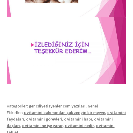
Kategoriler:
gencdiyetisyenler.com yazıları
,
Genel
Etiketler:
c vitamini bakımından çok zengin bir meyve
,
c vitamini
faydaları
,
c vitamini görevleri
,
c vitamini hapı
,
c vitamini
ilaçları
,
c vitamini ne işe yarar
,
c vitamini nedir
,
c vitamini
tablet