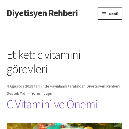
Diyetisyen Rehberi
Dolaşıma
İçeriğe
Menü
geç
geç
Başlangıç
Hakkımızda
Etiket:
c vitamini
Hata Bildir
görevleri
iletişim
4 Ağustos 2018
tarihinde yayınlandı
tarafından
Diyetisyen Rehberi
Sayfamı Düzenlemek İstiyorum
Destek Yrd.
—
Yorum yapın
C Vitamini ve Önemi
Yardım
Formu doldurun biz sayfanızı oluşturalım