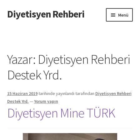
Diyetisyen Rehberi
Dolaşıma
İçeriğe
Menü
geç
geç
Başlangıç
Hakkımızda
Yazar:
Diyetisyen Rehberi
Hata Bildir
Destek Yrd.
iletişim
15 Haziran 2019
tarihinde yayınlandı
tarafından
Diyetisyen Rehberi
Sayfamı Düzenlemek İstiyorum
Destek Yrd.
—
Yorum yapın
Diyetisyen Mine TÜRK
Yardım
Formu doldurun biz sayfanızı oluşturalım