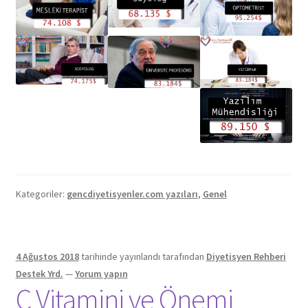
Kategoriler:
gencdiyetisyenler.com yazıları
,
Genel
4 Ağustos 2018
tarihinde yayınlandı
tarafından
Diyetisyen Rehberi
Destek Yrd.
—
Yorum yapın
C Vitamini ve Önemi