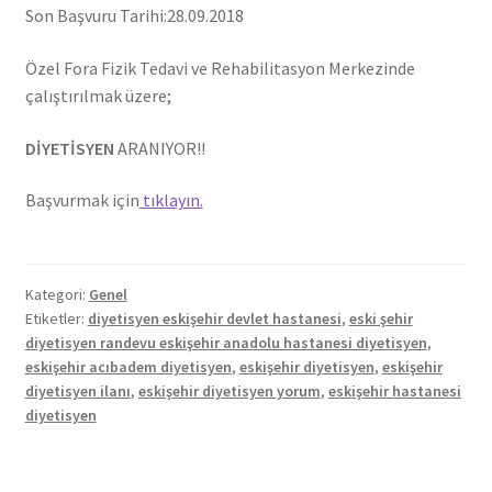
Son Başvuru Tarihi:28.09.2018
Özel Fora Fizik Tedavi ve Rehabilitasyon Merkezinde
çalıştırılmak üzere;
DİYETİSYEN
ARANIYOR!!
Başvurmak için
tıklayın.
Kategori:
Genel
Etiketler:
diyetisyen eskişehir devlet hastanesi
,
eski şehir
diyetisyen randevu eskişehir anadolu hastanesi diyetisyen
,
eskişehir acıbadem diyetisyen
,
eskişehir diyetisyen
,
eskişehir
diyetisyen ilanı
,
eskişehir diyetisyen yorum
,
eskişehir hastanesi
diyetisyen