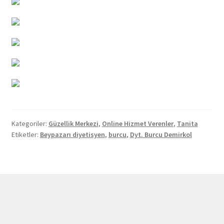
Kategoriler:
Güzellik Merkezi
,
Online Hizmet Verenler
,
Tanita
Etiketler:
Beypazarı diyetisyen
,
burcu
,
Dyt. Burcu Demirkol