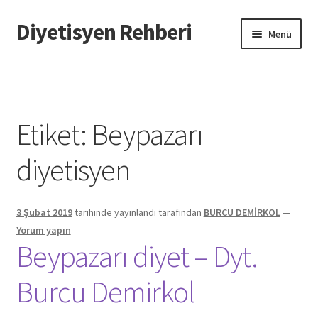
Diyetisyen Rehberi
Dolaşıma
İçeriğe
Menü
geç
geç
Başlangıç
Hakkımızda
Etiket:
Beypazarı
Hata Bildir
diyetisyen
iletişim
3 Şubat 2019
tarihinde yayınlandı
tarafından
BURCU DEMİRKOL
—
Sayfamı Düzenlemek İstiyorum
Yorum yapın
Beypazarı diyet – Dyt.
Yardım
Burcu Demirkol
Formu doldurun biz sayfanızı oluşturalım