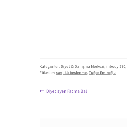
Kategoriler:
Diyet & Danışma Merkezi
,
inbody 270
Etiketler:
saglıklı beslenme
,
Tuğçe Emiroğlu
Yazı
Önceki
Diyetisyen Fatma Bal
yazı:
dolaşımı