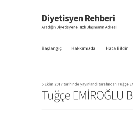
Diyetisyen Rehberi
Dolaşıma
İçeriğe
geç
geç
Aradığın Diyetisyene Hızlı Ulaşmanın Adresi
Başlangıç
Hakkımızda
Hata Bildir
Başlangıç
Hakkımızda
Hata Bildir
iletişim
Say
5 Ekim 2017
tarihinde yayınlandı
tarafından
Tuğçe 
Tuğçe EMİROĞLU B