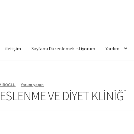
iletişim
Sayfamı Düzenlemek İstiyorum
Yardım
famı Düzenlemek İstiyorum
Yardım
EMİROĞLU
—
Yorum yapın
ESLENME VE DİYET KLİNİĞİ