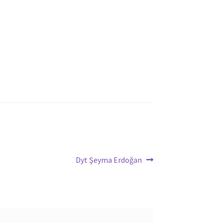
Sonraki
Dyt Şeyma Erdoğan
yazı: