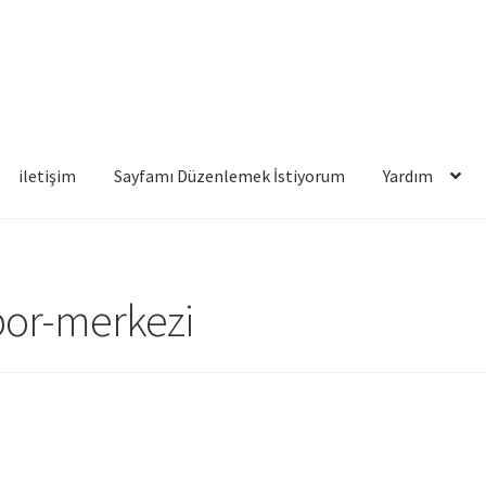
iletişim
Sayfamı Düzenlemek İstiyorum
Yardım
famı Düzenlemek İstiyorum
Yardım
por-merkezi