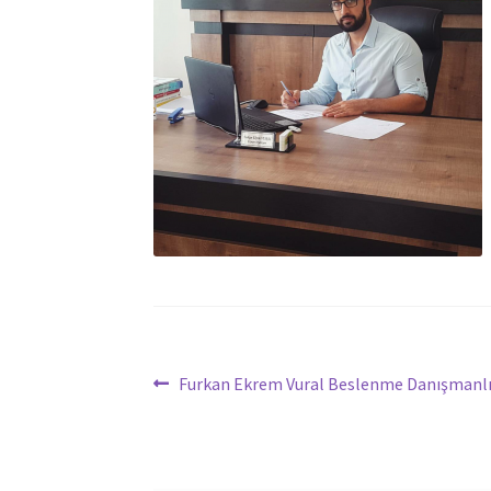
Yazı
Önceki
Furkan Ekrem Vural Beslenme Danışmanlı
yazı:
dolaşımı