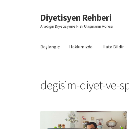
Diyetisyen Rehberi
Dolaşıma
İçeriğe
geç
geç
Aradığın Diyetisyene Hızlı Ulaşmanın Adresi
Başlangıç
Hakkımızda
Hata Bildir
Başlangıç
Hakkımızda
Hata Bildir
iletişim
Say
degisim-diyet-ve-s