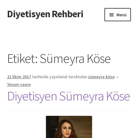
Diyetisyen Rehberi
Dolaşıma
İçeriğe
Menü
geç
geç
Başlangıç
Hakkımızda
Etiket:
Sümeyra Köse
Hata Bildir
21 Ekim 2017
tarihinde yayınlandı
tarafından
sümeyra köse
—
iletişim
Yorum yapın
Diyetisyen Sümeyra Köse
Sayfamı Düzenlemek İstiyorum
Yardım
Formu doldurun biz sayfanızı oluşturalım