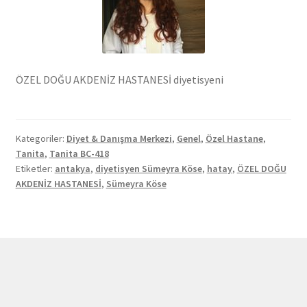
ÖZEL DOĞU AKDENİZ HASTANESİ diyetisyeni
Kategoriler:
Diyet & Danışma Merkezi
,
Genel
,
Özel Hastane
,
Tanita
,
Tanita BC-418
Etiketler:
antakya
,
diyetisyen Sümeyra Köse
,
hatay
,
ÖZEL DOĞU
AKDENİZ HASTANESİ
,
Sümeyra Köse