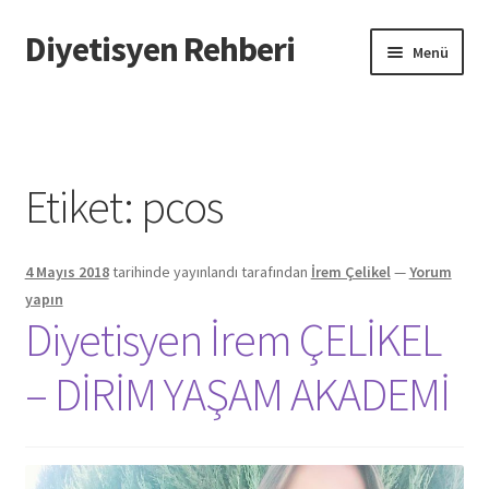
Diyetisyen Rehberi
Dolaşıma
İçeriğe
Menü
geç
geç
Başlangıç
Hakkımızda
Etiket:
pcos
Hata Bildir
4 Mayıs 2018
tarihinde yayınlandı
tarafından
İrem Çelikel
—
Yorum
iletişim
yapın
Diyetisyen İrem ÇELİKEL
Sayfamı Düzenlemek İstiyorum
– DİRİM YAŞAM AKADEMİ
Yardım
Formu doldurun biz sayfanızı oluşturalım