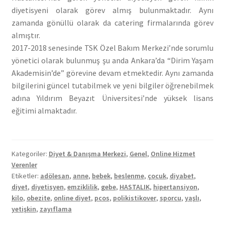
diyetisyeni olarak görev almış bulunmaktadır. Aynı
zamanda gönüllü olarak da catering firmalarında görev
almıştır.
2017-2018 senesinde TSK Özel Bakım Merkezi’nde sorumlu
yönetici olarak bulunmuş şu anda Ankara’da “Dirim Yaşam
Akademisin’de” görevine devam etmektedir. Aynı zamanda
bilgilerini güncel tutabilmek ve yeni bilgiler öğrenebilmek
adına Yıldırım Beyazıt Üniversitesi’nde yüksek lisans
eğitimi almaktadır.
Kategoriler:
Diyet & Danışma Merkezi
,
Genel
,
Online Hizmet
Verenler
Etiketler:
adölesan
,
anne
,
bebek
,
beslenme
,
çocuk
,
diyabet
,
diyet
,
diyetisyen
,
emziklilik
,
gebe
,
HASTALIK
,
hipertansiyon
,
kilo
,
obezite
,
online diyet
,
pcos
,
polikistikover
,
sporcu
,
yaşlı
,
yetişkin
,
zayıflama