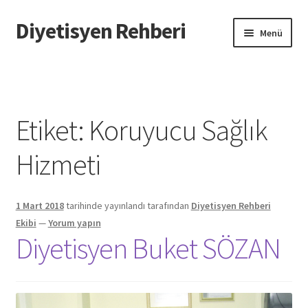
Diyetisyen Rehberi
Dolaşıma
İçeriğe
Menü
geç
geç
Başlangıç
Hakkımızda
Etiket:
Koruyucu Sağlık
Hata Bildir
Hizmeti
iletişim
1 Mart 2018
tarihinde yayınlandı
tarafından
Diyetisyen Rehberi
Sayfamı Düzenlemek İstiyorum
Ekibi
—
Yorum yapın
Diyetisyen Buket SÖZAN
Yardım
Formu doldurun biz sayfanızı oluşturalım