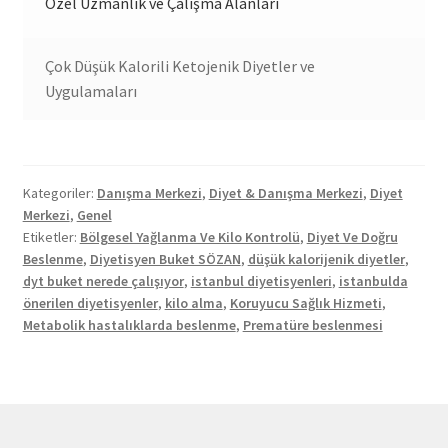
Özel Uzmanlık ve Çalışma Alanları
Çok Düşük Kalorili Ketojenik Diyetler ve
Uygulamaları
Kategoriler:
Danışma Merkezi
,
Diyet & Danışma Merkezi
,
Diyet
Merkezi
,
Genel
Etiketler:
Bölgesel Yağlanma Ve Kilo Kontrolü
,
Diyet Ve Doğru
Beslenme
,
Diyetisyen Buket SÖZAN
,
düşük kalorijenik diyetler
,
dyt buket nerede çalışıyor
,
istanbul diyetisyenleri
,
istanbulda
önerilen diyetisyenler
,
kilo alma
,
Koruyucu Sağlık Hizmeti
,
Metabolik hastalıklarda beslenme
,
Prematüre beslenmesi