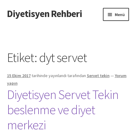
Diyetisyen Rehberi
Dolaşıma
İçeriğe
Menü
geç
geç
Başlangıç
Hakkımızda
Etiket:
dyt servet
Hata Bildir
15 Ekim 2017
tarihinde yayınlandı
tarafından
Servet tekin
—
Yorum
iletişim
yapın
Diyetisyen Servet Tekin
Sayfamı Düzenlemek İstiyorum
beslenme ve diyet
Yardım
merkezi
Formu doldurun biz sayfanızı oluşturalım