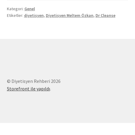
Kategori:
Genel
Etiketler:
diyetisyen
,
Diyetisyen Meltem Özkan
,
Dr Cleanse
© Diyetisyen Rehberi 2026
Storefront ile yapıldı
.