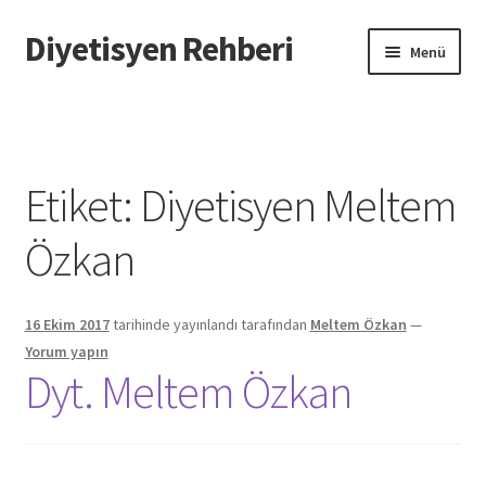
Diyetisyen Rehberi
Dolaşıma
İçeriğe
Menü
geç
geç
Başlangıç
Hakkımızda
Etiket:
Diyetisyen Meltem
Hata Bildir
Özkan
iletişim
16 Ekim 2017
tarihinde yayınlandı
tarafından
Meltem Özkan
—
Sayfamı Düzenlemek İstiyorum
Yorum yapın
Dyt. Meltem Özkan
Yardım
Formu doldurun biz sayfanızı oluşturalım