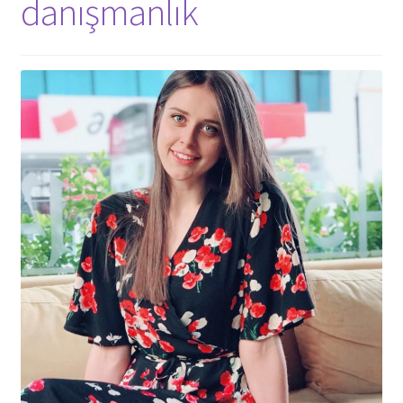
danışmanlık