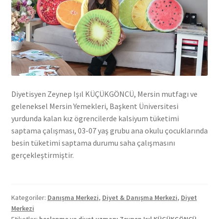
Diyetisyen Zeynep Işıl KÜÇÜKGÖNCÜ, Mersin mutfagı ve
geleneksel Mersin Yemekleri, Başkent Üniversitesi
yurdunda kalan kız ögrencilerde kalsiyum tüketimi
saptama çalışması, 03-07 yaş grubu ana okulu çocuklarında
besin tüketimi saptama durumu saha çalışmasını
gerçekleştirmiştir.
Kategoriler:
Danışma Merkezi
,
Diyet & Danışma Merkezi
,
Diyet
Merkezi
Etiketler:
beslenme ve diyet uzmanı Zeynep Işıl KÜÇÜKGÖNCÜ
,