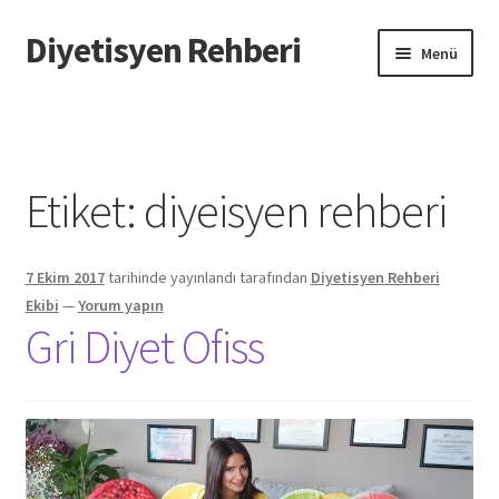
Diyetisyen Rehberi
Dolaşıma
İçeriğe
Menü
geç
geç
Başlangıç
Hakkımızda
Etiket:
diyeisyen rehberi
Hata Bildir
7 Ekim 2017
tarihinde yayınlandı
tarafından
Diyetisyen Rehberi
iletişim
Ekibi
—
Yorum yapın
Gri Diyet Ofiss
Sayfamı Düzenlemek İstiyorum
Yardım
Formu doldurun biz sayfanızı oluşturalım