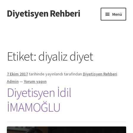
Diyetisyen Rehberi
Dolaşıma
İçeriğe
Menü
geç
geç
Başlangıç
Hakkımızda
Etiket:
diyaliz diyet
Hata Bildir
7 Ekim 2017
tarihinde yayınlandı
tarafından
Diyetisyen Rehberi
iletişim
Admin
—
Yorum yapın
Diyetisyen İdil
Sayfamı Düzenlemek İstiyorum
İMAMOĞLU
Yardım
Formu doldurun biz sayfanızı oluşturalım