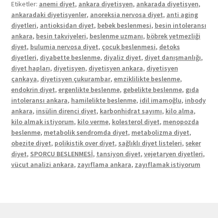
Etiketler:
anemi diyet
,
ankara diyetisyen
,
ankarada diyetisyen
,
ankaradaki diyetisyenler
,
anoreksia nervosa diyet
,
anti aging
diyetleri
,
antioksidan diyet
,
bebek beslenmesi
,
besin intoleransı
ankara
,
besin takviyeleri
,
beslenme uzmanı
,
böbrek yetmezliği
diyet
,
bulumia nervosa diyet
,
çocuk beslenmesi
,
detoks
diyetleri
,
diyabette beslenme
,
diyaliz diyet
,
diyet danışmanlığı
,
diyet hapları
,
diyetisyen
,
diyetisyen ankara
,
diyetisyen
çankaya
,
diyetisyen çukurambar
,
emziklilikte beslenme
,
endokrin diyet
,
ergenlikte beslenme
,
gebelikte beslenme
,
gıda
intoleransı ankara
,
hamilelikte beslenme
,
idil imamoğlu
,
inbody
ankara
,
insülin direnci diyet
,
karbonhidrat sayımı
,
kilo alma
,
kilo almak istiyorum
,
kilo verme
,
kolesterol diyet
,
menopozda
beslenme
,
metabolik sendromda diyet
,
metabolizma diyet
,
obezite diyet
,
polikistik over diyet
,
sağlıklı diyet listeleri
,
şeker
diyet
,
SPORCU BESLENMESİ
,
tansiyon diyet
,
vejetaryen diyetleri
,
vücut analizi ankara
,
zayıflama ankara
,
zayıflamak istiyorum