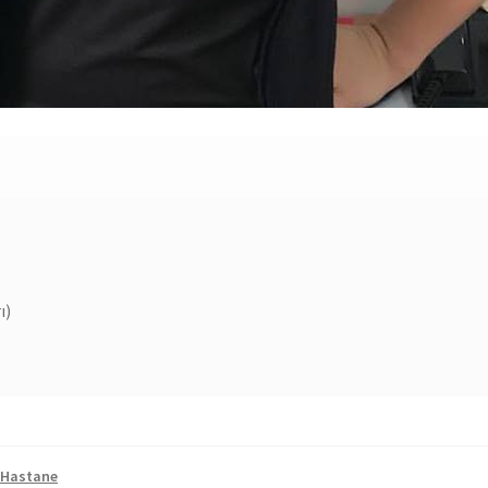
ı)
 Hastane