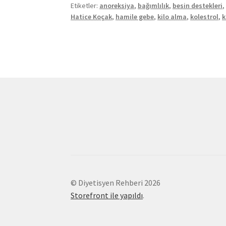
Etiketler:
anoreksiya
,
bağımlılık
,
besin destekleri
Hatice Koçak
,
hamile gebe
,
kilo alma
,
kolestrol
,
k
© Diyetisyen Rehberi 2026
Storefront ile yapıldı
.