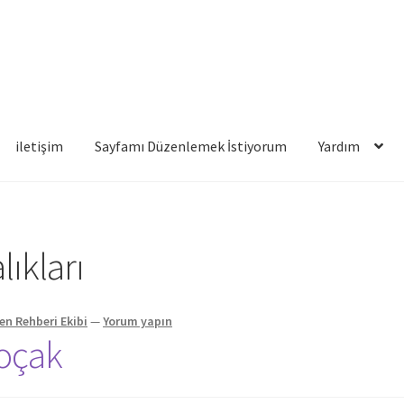
iletişim
Sayfamı Düzenlemek İstiyorum
Yardım
famı Düzenlemek İstiyorum
Yardım
ıkları
en Rehberi Ekibi
—
Yorum yapın
Koçak