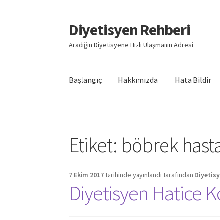
Diyetisyen Rehberi
Dolaşıma
İçeriğe
geç
geç
Aradığın Diyetisyene Hızlı Ulaşmanın Adresi
Başlangıç
Hakkımızda
Hata Bildir
Başlangıç
Hakkımızda
Hata Bildir
iletişim
Say
Etiket:
böbrek hastal
7 Ekim 2017
tarihinde yayınlandı
tarafından
Diyetisy
Diyetisyen Hatice 