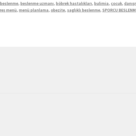
,
beslenme
,
beslenme uzmanı
,
böbrek hastalıkları
,
bulimia
,
çocuk
,
danış
reş menü
,
menü planlama
,
obezite
,
saglıklı beslenme
,
SPORCU BESLENM