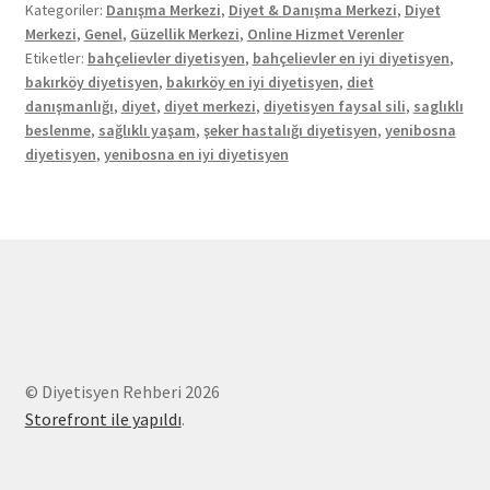
Kategoriler:
Danışma Merkezi
,
Diyet & Danışma Merkezi
,
Diyet
Merkezi
,
Genel
,
Güzellik Merkezi
,
Online Hizmet Verenler
Etiketler:
bahçelievler diyetisyen
,
bahçelievler en iyi diyetisyen
,
bakırköy diyetisyen
,
bakırköy en iyi diyetisyen
,
diet
danışmanlığı
,
diyet
,
diyet merkezi
,
diyetisyen faysal sili
,
saglıklı
beslenme
,
sağlıklı yaşam
,
şeker hastalığı diyetisyen
,
yenibosna
diyetisyen
,
yenibosna en iyi diyetisyen
© Diyetisyen Rehberi 2026
Storefront ile yapıldı
.