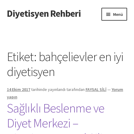
Diyetisyen Rehberi
Dolaşıma
İçeriğe
Menü
geç
geç
Başlangıç
Hakkımızda
Etiket:
bahçelievler en iyi
Hata Bildir
diyetisyen
iletişim
14 Ekim 2017
tarihinde yayınlandı
tarafından
FAYSAL SİLİ
—
Yorum
Sayfamı Düzenlemek İstiyorum
yapın
Sağlıklı Beslenme ve
Yardım
Diyet Merkezi –
Formu doldurun biz sayfanızı oluşturalım