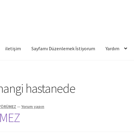
iletişim
Sayfamı Düzenlemek İstiyorum
Yardım
famı Düzenlemek İstiyorum
Yardım
hangi hastanede
 YÖRÜMEZ
—
Yorum yapın
ÜMEZ