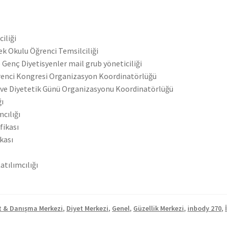
iliği
k Okulu Öğrenci Temsilciliği
e Genç Diyetisyenler mail grub yöneticiliği
Öğrenci Kongresi Organizasyon Koordinatörlüğü
e ve Diyetetik Günü Organizasyonu Koordinatörlüğü
ğı
cılığı
fikası
kası
atılımcılığı
t & Danışma Merkezi
,
Diyet Merkezi
,
Genel
,
Güzellik Merkezi
,
inbody 270
,