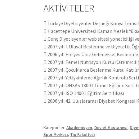
AKTİVİTELER
 Türkiye Diyetisyenler Derneği Konya Temsilc
 Hacettepe Üniversitesi Kaman Meslek Yükse
 Genç Diyetisyenler web sitesi yöneticiliği v
 2007 yılı I. Ulusal Beslenme ve Diyetetik 
 2006 yılı Erciyes Üniv. Geleneksel Beslenm
 2007 yılı Temel Nutrisyon Kursu Katılımcılı
 2007 yılı Çocuklarda Beslenme Kursu Katılım
 2007 yılı Yetişkinlerde Ağırlık Kontrolu Serti
 2007 yılı OHSAS 18001 Temel Eğitimi Sertifi
 2007 yılı ISO 14001 Eğitim Sertifikası
 2006 yılı 42. Uluslararası Diyabet Kongresi K
Kategoriler:
Akademisyen
,
Devlet Hastanesi
,
Diye
Spor Merkezi
,
Tıp Fakültesi