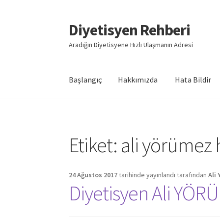
Diyetisyen Rehberi
Dolaşıma
İçeriğe
geç
geç
Aradığın Diyetisyene Hızlı Ulaşmanın Adresi
Başlangıç
Hakkımızda
Hata Bildir
Başlangıç
Hakkımızda
Hata Bildir
iletişim
Say
Etiket:
ali yörümez 
24 Ağustos 2017
tarihinde yayınlandı
tarafından
Ali
Diyetisyen Ali YÖR