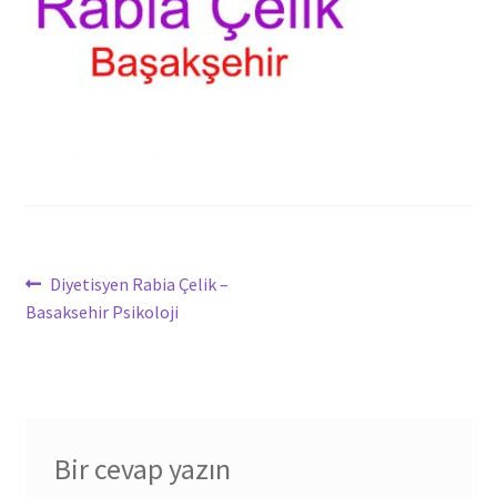
Yazı
Önceki
Diyetisyen Rabia Çelik –
yazı:
Basaksehir Psikoloji
dolaşımı
Bir cevap yazın