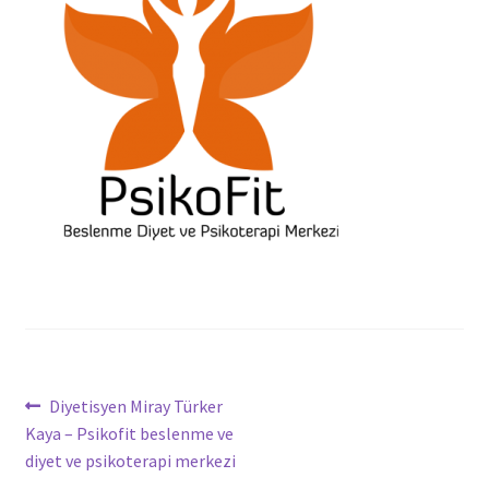
Yazı
Önceki
Diyetisyen Miray Türker
yazı:
Kaya – Psikofit beslenme ve
dolaşımı
diyet ve psikoterapi merkezi