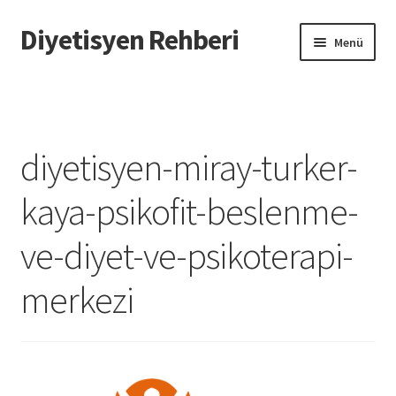
Diyetisyen Rehberi
Dolaşıma
İçeriğe
Menü
geç
geç
Başlangıç
Hakkımızda
diyetisyen-miray-turker-
Hata Bildir
kaya-psikofit-beslenme-
iletişim
ve-diyet-ve-psikoterapi-
Sayfamı Düzenlemek İstiyorum
merkezi
Yardım
Formu doldurun biz sayfanızı oluşturalım