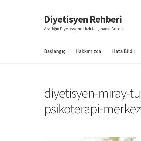
Diyetisyen Rehberi
Dolaşıma
İçeriğe
geç
geç
Aradığın Diyetisyene Hızlı Ulaşmanın Adresi
Başlangıç
Hakkımızda
Hata Bildir
Başlangıç
Hakkımızda
Hata Bildir
iletişim
Say
diyetisyen-miray-tu
psikoterapi-merkez