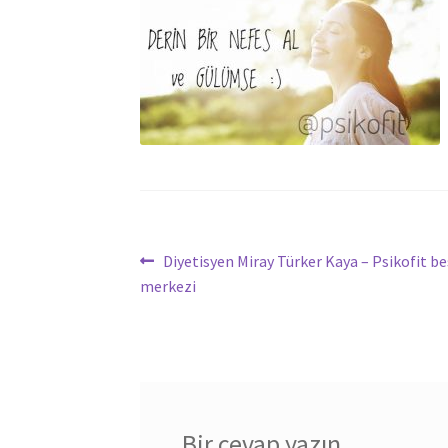
Yazı
Önceki
Diyetisyen Miray Türker Kaya – Psikofit b
yazı:
merkezi
dolaşımı
Bir cevap yazın