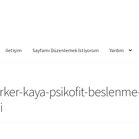
iletişim
Sayfamı Düzenlemek İstiyorum
Yardım
famı Düzenlemek İstiyorum
Yardım
rker-kaya-psikofit-beslenme
i