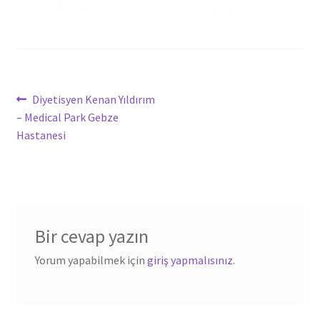
Yazı
Önceki
Diyetisyen Kenan Yıldırım
yazı:
– Medical Park Gebze
dolaşımı
Hastanesi
Bir cevap yazın
Yorum yapabilmek için
giriş yapmalısınız
.