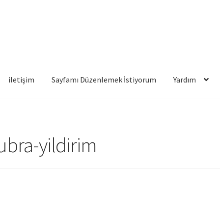
iletişim
Sayfamı Düzenlemek İstiyorum
Yardım
famı Düzenlemek İstiyorum
Yardım
ubra-yildirim