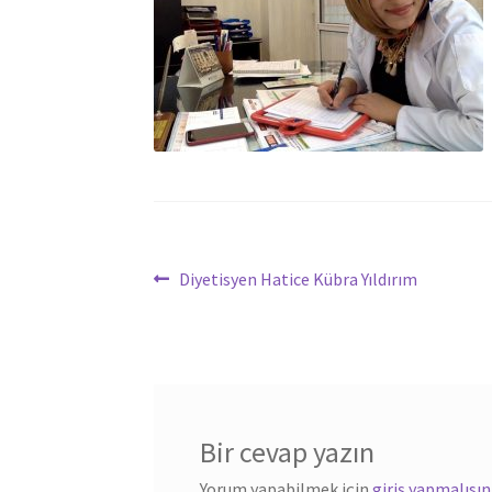
Yazı
Önceki
Diyetisyen Hatice Kübra Yıldırım
yazı:
dolaşımı
Bir cevap yazın
Yorum yapabilmek için
giriş yapmalısın