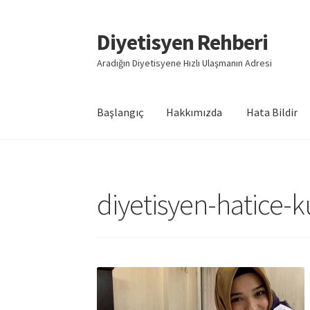
Diyetisyen Rehberi
Dolaşıma
İçeriğe
geç
geç
Aradığın Diyetisyene Hızlı Ulaşmanın Adresi
Başlangıç
Hakkımızda
Hata Bildir
Başlangıç
Hakkımızda
Hata Bildir
iletişim
Say
diyetisyen-hatice-k