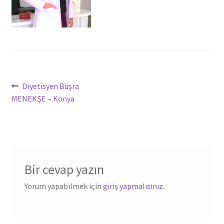
Yazı
Önceki
Diyetisyen Büşra
yazı:
MENEKŞE – Konya
dolaşımı
Bir cevap yazın
Yorum yapabilmek için
giriş yapmalısınız
.