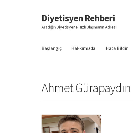
Diyetisyen Rehberi
Dolaşıma
İçeriğe
geç
geç
Aradığın Diyetisyene Hızlı Ulaşmanın Adresi
Başlangıç
Hakkımızda
Hata Bildir
Başlangıç
Hakkımızda
Hata Bildir
iletişim
Say
Ahmet Gürapaydın