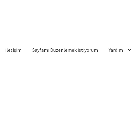
iletişim
Sayfamı Düzenlemek İstiyorum
Yardım
famı Düzenlemek İstiyorum
Yardım