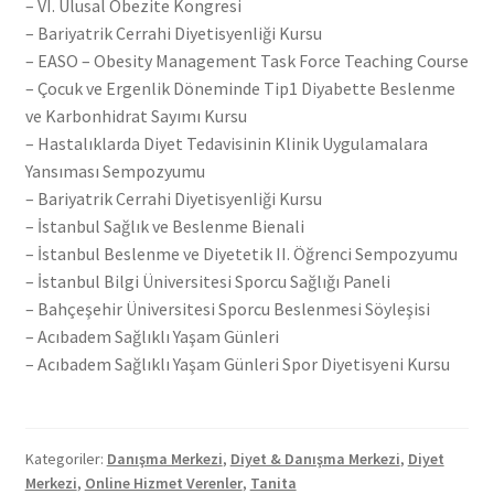
– VI. Ulusal Obezite Kongresi
– Bariyatrik Cerrahi Diyetisyenliği Kursu
– EASO – Obesity Management Task Force Teaching Course
– Çocuk ve Ergenlik Döneminde Tip1 Diyabette Beslenme
ve Karbonhidrat Sayımı Kursu
– Hastalıklarda Diyet Tedavisinin Klinik Uygulamalara
Yansıması Sempozyumu
– Bariyatrik Cerrahi Diyetisyenliği Kursu
– İstanbul Sağlık ve Beslenme Bienali
– İstanbul Beslenme ve Diyetetik II. Öğrenci Sempozyumu
– İstanbul Bilgi Üniversitesi Sporcu Sağlığı Paneli
– Bahçeşehir Üniversitesi Sporcu Beslenmesi Söyleşisi
– Acıbadem Sağlıklı Yaşam Günleri
– Acıbadem Sağlıklı Yaşam Günleri Spor Diyetisyeni Kursu
Kategoriler:
Danışma Merkezi
,
Diyet & Danışma Merkezi
,
Diyet
Merkezi
,
Online Hizmet Verenler
,
Tanita