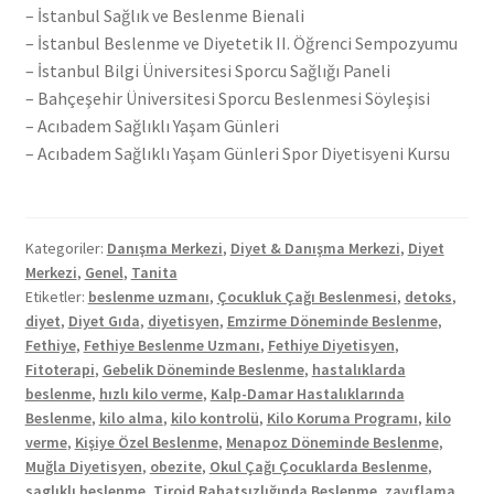
– İstanbul Sağlık ve Beslenme Bienali
– İstanbul Beslenme ve Diyetetik II. Öğrenci Sempozyumu
– İstanbul Bilgi Üniversitesi Sporcu Sağlığı Paneli
– Bahçeşehir Üniversitesi Sporcu Beslenmesi Söyleşisi
– Acıbadem Sağlıklı Yaşam Günleri
– Acıbadem Sağlıklı Yaşam Günleri Spor Diyetisyeni Kursu
Kategoriler:
Danışma Merkezi
,
Diyet & Danışma Merkezi
,
Diyet
Merkezi
,
Genel
,
Tanita
Etiketler:
beslenme uzmanı
,
Çocukluk Çağı Beslenmesi
,
detoks
,
diyet
,
Diyet Gıda
,
diyetisyen
,
Emzirme Döneminde Beslenme
,
Fethiye
,
Fethiye Beslenme Uzmanı
,
Fethiye Diyetisyen
,
Fitoterapi
,
Gebelik Döneminde Beslenme
,
hastalıklarda
beslenme
,
hızlı kilo verme
,
Kalp-Damar Hastalıklarında
Beslenme
,
kilo alma
,
kilo kontrolü
,
Kilo Koruma Programı
,
kilo
verme
,
Kişiye Özel Beslenme
,
Menapoz Döneminde Beslenme
,
Muğla Diyetisyen
,
obezite
,
Okul Çağı Çocuklarda Beslenme
,
saglıklı beslenme
,
Tiroid Rahatsızlığında Beslenme
,
zayıflama