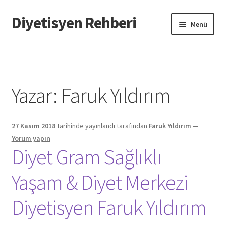
Diyetisyen Rehberi
Dolaşıma
İçeriğe
Menü
geç
geç
Başlangıç
Hakkımızda
Yazar:
Faruk Yıldırım
Hata Bildir
27 Kasım 2018
tarihinde yayınlandı
tarafından
Faruk Yıldırım
—
iletişim
Yorum yapın
Diyet Gram Sağlıklı
Sayfamı Düzenlemek İstiyorum
Yaşam & Diyet Merkezi
Yardım
Diyetisyen Faruk Yıldırım
Formu doldurun biz sayfanızı oluşturalım