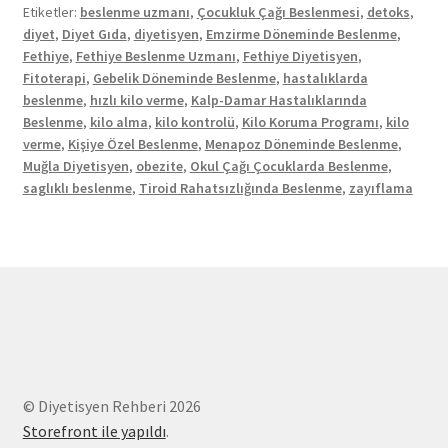
Etiketler:
beslenme uzmanı
,
Çocukluk Çağı Beslenmesi
,
detoks
,
diyet
,
Diyet Gıda
,
diyetisyen
,
Emzirme Döneminde Beslenme
,
Fethiye
,
Fethiye Beslenme Uzmanı
,
Fethiye Diyetisyen
,
Fitoterapi
,
Gebelik Döneminde Beslenme
,
hastalıklarda
beslenme
,
hızlı kilo verme
,
Kalp-Damar Hastalıklarında
Beslenme
,
kilo alma
,
kilo kontrolü
,
Kilo Koruma Programı
,
kilo
verme
,
Kişiye Özel Beslenme
,
Menapoz Döneminde Beslenme
,
Muğla Diyetisyen
,
obezite
,
Okul Çağı Çocuklarda Beslenme
,
saglıklı beslenme
,
Tiroid Rahatsızlığında Beslenme
,
zayıflama
© Diyetisyen Rehberi 2026
Storefront ile yapıldı
.