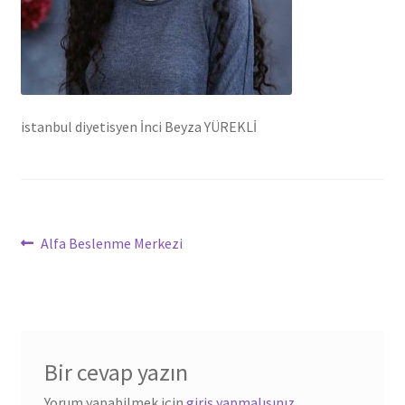
istanbul diyetisyen İnci Beyza YÜREKLİ
Yazı
Önceki
Alfa Beslenme Merkezi
yazı:
dolaşımı
Bir cevap yazın
Yorum yapabilmek için
giriş yapmalısınız
.