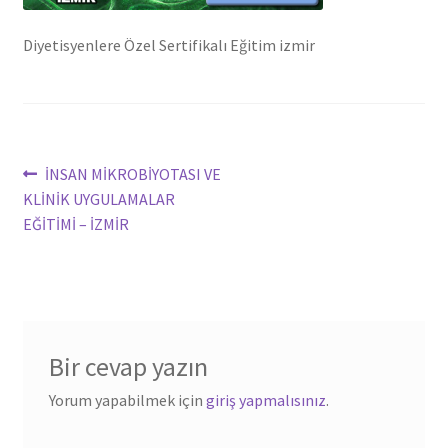
Diyetisyenlere Özel Sertifikalı Eğitim izmir
Yazı
Önceki
İNSAN MİKROBİYOTASI VE
yazı:
KLİNİK UYGULAMALAR
dolaşımı
EĞİTİMİ – İZMİR
Bir cevap yazın
Yorum yapabilmek için
giriş yapmalısınız
.