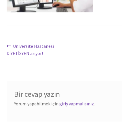
Yazı
Önceki
Üniversite Hastanesi
yazı:
DİYETİSYEN arıyor!
dolaşımı
Bir cevap yazın
Yorum yapabilmek için
giriş yapmalısınız
.